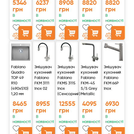
5346
6237
8908
8820
8820
грн
грн
грн
грн
грн
В
В
В
В
В
наявності
наявності
наявності
наявності
наявності
У процесі очищення вода послідовно проходить 5 етапів,
для кожного з яких фільтр передбачений окремий
картридж.
Fabiano
Змішувач
Змішувач
Змішувач
Змішувач
Перший ступінь
Quadro
кухонний
кухонний
кухонний
кухонний
TOP 49
Fabiano
Fabiano
Fabiano
Fabiano
Попереднє очищення води від механічних домішок.
R10
FKM 3111
FKMS 3115
FKM-45
FKM 66P
Проходячи через картридж із пористого поліпропіленового
(490x510)
Inox 02
Inox
S/S Grey
Inox
1,20 мм
(Сенсорний)
Metallic
волокна, вода очищається від частинок мулу, піску, іржі.
8465
8955
12555
4095
6930
Другий ступінь
грн
грн
грн
грн
грн
Очищення води від органічних та хлорорганічних речовин,
В
В
В
В
В
наявності
наявності
наявності
наявності
наявності
а також хлору. Поліпшується смак, колір та запах води.
Усередині картриджа – активоване вугілля у вигляді