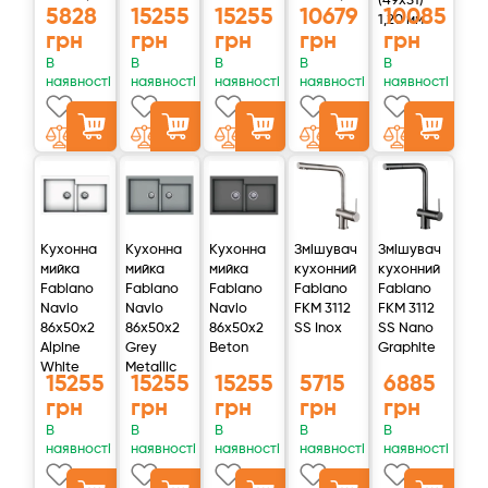
(49x51)
5828
15255
15255
10679
10085
1,20 мм
грн
грн
грн
грн
грн
До речі, фільтр зворотного осмосу буде гарним рішенням,
В
В
В
В
В
щоб мінімізувати контакти з навколишнім світом на час
наявності
наявності
наявності
наявності
наявності
карантину, наведемо нижче відео про те, як встановити
фільтр і змінювати картриджі самостійно.
Характеристики
Показник
Значення
Кухонна
Кухонна
Кухонна
Змішувач
Змішувач
Тиск на вході для фільтра без помпи, атм
3–6
мийка
мийка
мийка
кухонний
кухонний
Fabiano
Fabiano
Fabiano
Fabiano
Fabiano
Конверсія, %
10 – 20
Navio
Navio
Navio
FKM 3112
FKM 3112
86x50x2
86x50x2
86x50x2
SS Inox
SS Nano
Alpine
Grey
Beton
Graphite
Температура вхідної води, °С
+4… +30
White
Metallic
15255
15255
15255
5715
6885
Вага фільтра, кг
6
грн
грн
грн
грн
грн
В
В
В
В
В
Допустима температура навколишнього
наявності
наявності
наявності
наявності
наявності
+5…+40
середовища, °С