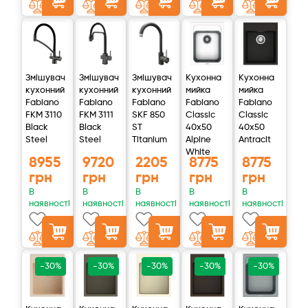
гранул.
Третій ступінь
Фінішне очищення води від найдрібніших частинок
механічних домішок перед мембраною зворотного осмосу.
Змішувач
Змішувач
Змішувач
Кухонна
Кухонна
кухонний
кухонний
кухонний
мийка
мийка
Четвертий ступінь
Fabiano
Fabiano
Fabiano
Fabiano
Fabiano
FKM 3110
FKM 3111
SKF 850
Classic
Classic
Основний етап фільтрації. Вода після попереднього
Black
Black
ST
40x50
40x50
очищення потрапляє на мембрану, яка надійно утримує
Steel
Steel
Titanium
Alpine
Antracit
White
99,8% забруднень.
8955
9720
2205
8775
8775
грн
грн
грн
грн
грн
П'ятий ступінь
В
В
В
В
В
Вугільний постфільтр надає очищеної води легкий, трохи
наявності
наявності
наявності
наявності
наявності
солодкуватий присмак.
Обслуговування
-30%
-30%
-30%
-30%
-30%
Обслуговування фільтру потребує періодичної заміни
фільтруючих елементів.