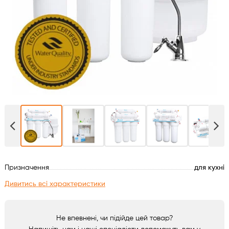
Духові шафи
Варильні поверхні
Мікрохвильові печі
Посудомийки
Пральні машини
Сушильні машини
Призначення
для кухні
Холодильне обладнання
Дивитись всі характеристики
Сантехніка
Не впевнені, чи підійде цей товар?