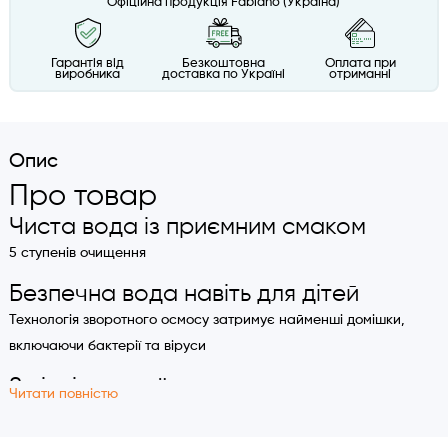
Офіційна продукція Fabiano (Україна)
Гарантія від
Безкоштовна
Оплата при
виробника
доставка по Україні
отриманні
Опис
Про товар
Чиста вода із приємним смаком
5 ступенів очищення
Безпечна вода навіть для дітей
Технологія зворотного осмосу затримує найменші домішки,
включаючи бактерії та віруси
8 літрів чистої води за годину
Читати повністю
Забезпечить сім'ю із 3 осіб водою виняткової якості