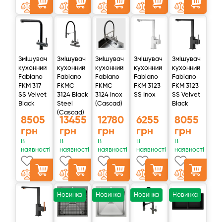
Зовнішнє підключення до водопроводу
Різьбове, 1/2"
Габаритні розміри фільтра, В х Ш х Г, мм
420х410х150
Габаритні розміри бака, В х Ш х Г, мм
350х260х260
Змішувач
Змішувач
Змішувач
Змішувач
Змішувач
кухонний
кухонний
кухонний
кухонний
кухонний
Fabiano
Fabiano
Fabiano
Fabiano
Fabiano
FKM 317
FKMC
FKMC
FKM 3123
FKM 3123
Комплектація
SS Velvet
3124 Black
3124 Inox
SS Inox
SS Velvet
Black
Steel
(Cascad)
Black
(Cascad)
8505
13455
12780
6255
8055
Корпус фільтра з кріпленням
грн
грн
грн
грн
грн
В
В
В
В
В
наявності
наявності
наявності
наявності
наявності
Комплект картриджів попереднього очищення (3
картриджі)
Новинка
Новинка
Новинка
Новинка
Мембрана зворотного осмосу