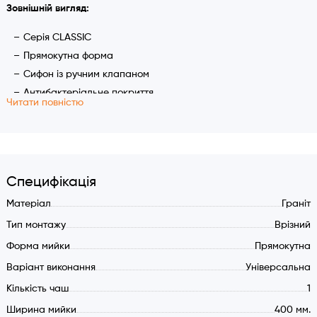
Зовнішній вигляд:
Серія CLASSIC
Прямокутна форма
Сифон із ручним клапаном
Антибактеріальне покриття
Читати повністю
Круглий перелив
Характеристики:
Розмір мийки: 400x500 мм
Чаша: 340x370 мм
Специфікація
Глибина чаші: 195 мм.
Матеріал
Граніт
Виріз для встановлення: 380x480 мм
Тип монтажу
Врізний
Без крила
Форма мийки
Прямокутна
Сифон із клапаном та відстійником
Варіант виконання
Універсальна
Перелив у чаші
Композитний матеріал: 80% граніту
Кількість чаш
1
Ширина шафи (мін.): 450 мм
Ширина мийки
400 мм.