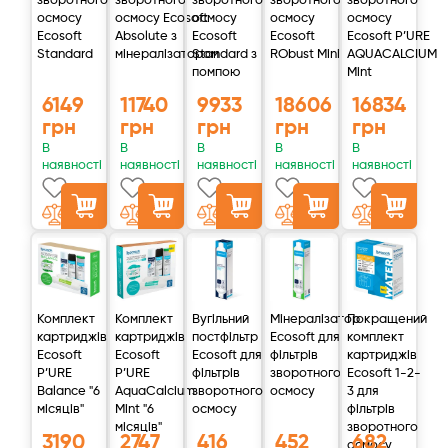
зворотного
зворотного
зворотного
зворотного
зворотного
осмосу
осмосу Ecosoft
осмосу
осмосу
осмосу
Ecosoft
Absolute з
Ecosoft
Ecosoft
Ecosoft P’URE
Standard
мінералізатором
Standard з
RObust Mini
AQUACALCIUM
помпою
Mint
6149
11740
9933
18606
16834
грн
грн
грн
грн
грн
В
В
В
В
В
наявності
наявності
наявності
наявності
наявності
Комплект
Комплект
Вугільний
Мінералізатор
Покращений
картриджів
картриджів
постфільтр
Ecosoft для
комплект
Ecosoft
Ecosoft
Ecosoft для
фільтрів
картриджів
P’URE
P’URE
фільтрів
зворотного
Ecosoft 1-2-
Balance "6
AquaCalcium
зворотного
осмосу
3 для
місяців"
Mint "6
осмосу
фільтрів
місяців"
зворотного
3190
2747
416
452
682
осмосу