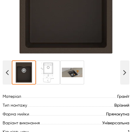
Духові шафи
Варильні поверхні
Мікрохвильові печі
Посудомийки
Пральні машини
Сушильні машини
Матеріал
Граніт
Холодильне обладнання
Тип монтажу
Врізний
Форма мийки
Прямокутна
Сантехніка
Варіант виконання
Універсальна