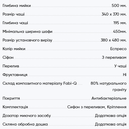
Глибина мийки
500 мм.
Розмір чаші
340 х 370 мм.
Глибина чаші
195 мм.
Мінімальна ширина шафи
450мм.
Розмір установчого вирізу
380 x 480 мм.
Колір мийки
Еспресо
Cіфон
З переливом
Перелив
У чаші
Фруктовниця
Ні
Склад композитного матеріалу Fabi-Q
80% натурального
граніту
Покриття
Антибактеріальне
Комплектація
Сифон з переливом, Кріплення
Дозатор миючого засобу
Додаткова опція
Скляна обробна дошка
Додаткова опція