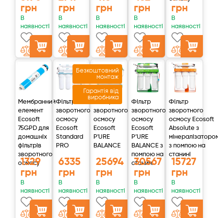
грн
грн
грн
грн
грн
В
В
В
В
В
наявності
наявності
наявності
наявності
наявності
Безкоштовний
монтаж
Гарантія від
виробника
Мембранний
Фільтр
Фільтр
Фільтр
Фільтр
елемент
зворотного
зворотного
зворотного
зворотного
Ecosoft
осмосу
осмосу
осмосу
осмосу Ecosoft
75GPD для
Ecosoft
Ecosoft
Ecosoft
Absolute з
домашніх
Standard
P'URE
P’URE
мінералізаторо
фільтрів
PRO
BALANCE
BALANCE з
з помпою на
зворотного
помпою на
станині
1329
6335
25694
30567
15727
осмосу
станині
грн
грн
грн
грн
грн
В
В
В
В
В
наявності
наявності
наявності
наявності
наявності