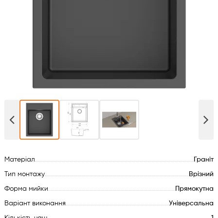
Духові шафи
Варильні поверхні
Мікрохвильові печі
Посудомийки
Пральні машини
Сушильні машини
Матеріал
Граніт
Холодильне обладнання
Тип монтажу
Врізний
Форма мийки
Прямокутна
Сантехніка
Варіант виконання
Універсальна