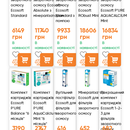
зворотного
зворотного
зворотного
зворотного
зворотного
осмосу
осмосу Ecosoft
осмосу
осмосу
осмосу
Ecosoft
Absolute з
Ecosoft
Ecosoft
Ecosoft P’URE
Standard
мінералізатором
Standard з
RObust Mini
AQUACALCIUM
помпою
Mint
6149
11740
9933
18606
16834
грн
грн
грн
грн
грн
В
В
В
В
В
наявності
наявності
наявності
наявності
наявності
Комплект
Комплект
Вугільний
Мінералізатор
Покращений
картриджів
картриджів
постфільтр
Ecosoft для
комплект
Ecosoft
Ecosoft
Ecosoft для
фільтрів
картриджів
P’URE
P’URE
фільтрів
зворотного
Ecosoft 1-2-
Balance "6
AquaCalcium
зворотного
осмосу
3 для
місяців"
Mint "6
осмосу
фільтрів
місяців"
зворотного
3190
2747
416
452
682
осмосу