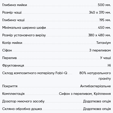
Глибина мийки
500 мм.
Розмір чаші
340 х 370 мм.
Глибина чаші
195 мм.
Мінімальна ширина шафи
450 мм.
Розмір установчого вирізу
380 x 480 мм.
Колір мийки
Титаніум
Cіфон
З переливом
Перелив
У чаші
Фруктовниця
Ні
Склад композитного матеріалу Fabi-Q
80% натурального
граніту
Покриття
Антибактеріальне
Комплектація
Сифон з переливом, Кріплення
Дозатор миючого засобу
Додаткова опція
Скляна обробна дошка
Додаткова опція