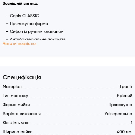
Зовнішній вигляд:
Серія CLASSIC
Прямокутна форма
Сифон із ручним клапаном
Антибактеріальне покриття
Читати повністю
Круглий перелив
Характеристики:
Розмір мийки: 400x500 мм
Чаша: 340x370 мм
Специфікація
Глибина чаші: 195 мм.
Матеріал
Граніт
Виріз для встановлення: 380x480 мм
Тип монтажу
Врізний
Без крила
Форма мийки
Прямокутна
Сифон із клапаном та відстійником
Варіант виконання
Універсальна
Перелив у чаші
Композитний матеріал: 80% граніту
Кількість чаш
1
Ширина шафи (мін.): 450 мм
Ширина мийки
400 мм.