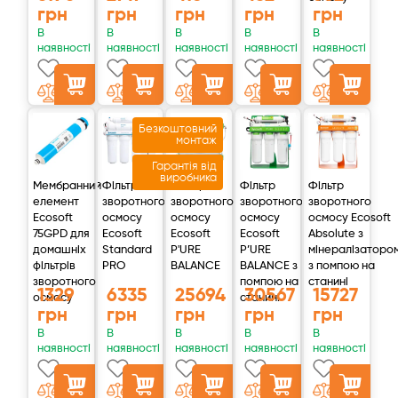
грн
грн
грн
грн
грн
В
В
В
В
В
наявності
наявності
наявності
наявності
наявності
Безкоштовний
монтаж
Гарантія від
виробника
Мембранний
Фільтр
Фільтр
Фільтр
Фільтр
елемент
зворотного
зворотного
зворотного
зворотного
Ecosoft
осмосу
осмосу
осмосу
осмосу Ecosoft
75GPD для
Ecosoft
Ecosoft
Ecosoft
Absolute з
домашніх
Standard
P'URE
P’URE
мінералізаторо
фільтрів
PRO
BALANCE
BALANCE з
з помпою на
зворотного
помпою на
станині
1329
6335
25694
30567
15727
осмосу
станині
грн
грн
грн
грн
грн
В
В
В
В
В
наявності
наявності
наявності
наявності
наявності