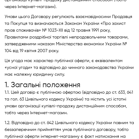
організації купівлі-продажу дистанційним способом (тобто
через Інтернет-магазин).
Духові шафи
Умови цього Договору регулюють взаємовідносини Продавця
та Покупця та визначаються Законом України «Про захист
прав споживачів» № 1023-XII від 12 травня 1991 року,
Варильні поверхні
Правилами роздрібної торгівлі непродовольчими товарами,
затвердженими наказом Міністерства економіки України №
Мікрохвильові печі
104 від 19 квітня 2007 року.
Ця угода має характер публічної оферти, є еквівалентом
Посудомийки
«усної угоди» та відповідно до чинного законодавства України
має належну юридичну силу.
Пральні машини
1. Загальні положення
1.1. Цей договір є публічною офертою (відповідно до ст. 633, 641
Сушильні машини
та гол. 63 Цивільного кодексу України) та містить усі істотні
умови організації купівлі-продажу дистанційним способом,
Холодильне обладнання
тобто через Інтернет-магазин.
1.2. Відповідно до ст. 642 Цивільного кодексу України повним та
Сантехніка
беззаперечним прийняттям умов публічного договору, тобто
публічної оферти інтернет-магазину є факт натискання на