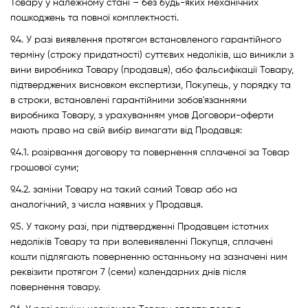
Товару у належному стані – без будь-яких механічних
пошкоджень та повної комплектності.
9.4. У разі виявлення протягом встановленого гарантійного
терміну (строку придатності) суттєвих недоліків, що виникли з
вини виробника Товару (продавця), або фальсифікації Товару,
підтверджених висновком експертизи, Покупець, у порядку та
в строки, встановлені гарантійними зобов'язаннями
виробника Товару, з урахуванням умов Договори-оферти
мають право на свій вибір вимагати від Продавця:
9.4.1. розірвання договору та повернення сплаченої за Товар
грошової суми;
9.4.2. заміни Товару на такий самий Товар або на
аналогічний, з числа наявних у Продавця.
9.5. У такому разі, при підтвердженні Продавцем істотних
недоліків Товару та при волевиявленні Покупця, сплачені
кошти підлягають поверненню останньому на зазначені ним
реквізити протягом 7 (семи) календарних днів після
повернення товару.