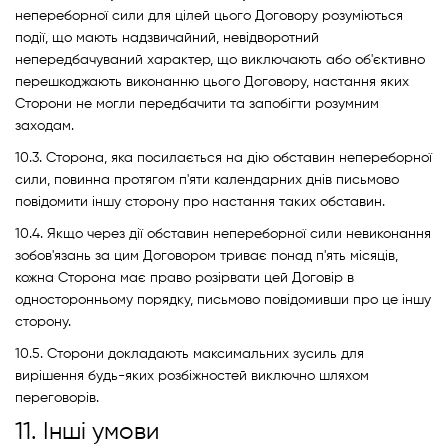
непереборної сили для цілей цього Договору розуміються
події, що мають надзвичайний, невідворотний
непередбачуваний характер, що виключають або об'єктивно
перешкоджають виконанню цього Договору, настання яких
Сторони не могли передбачити та запобігти розумним
заходам.
10.3. Сторона, яка посилається на дію обставин непереборної
сили, повинна протягом п'яти календарних днів письмово
повідомити іншу сторону про настання таких обставин.
10.4. Якщо через дії обставин непереборної сили невиконання
зобов'язань за цим Договором триває понад п'ять місяців,
кожна Сторона має право розірвати цей Договір в
односторонньому порядку, письмово повідомивши про це іншу
сторону.
10.5. Сторони докладають максимальних зусиль для
вирішення будь-яких розбіжностей виключно шляхом
переговорів.
11. Інші умови