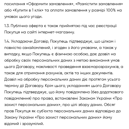
Аксесуари
посилання «Оформити замовлення», «Розмістити замовлення»
або «Купити в 1 клік» та оплати замовлення у розмірі 100% на
умовах цього угоди.
1.3. Публічна оферта є також прийнятою під час реєстрації
Покупця на сайті інтернет-магазину.
1.4. Укладаючи Договір, Покупець підтверджує, що цілком і
повністю ознайомлений, і згоден з його умовами, а також у
випадку, якщо Покупець є фізичною особою, дає дозвіл на
обробку своїх персональних даних з метою виконання умов
цього Договору, можливості проведення взаєморозрахунків, а
також для отримання рахунків, актів та інших документів.
Дозвіл на обробку персональних даних діє протягом усього
терміну дії Договору. Крім цього, укладанням цього Договору
Покупець підтверджує, що йому повідомлено (без додаткового
повідомлення) про права, встановлені Законом України «Про
захист персональних даних», про цілі збору даних. Обсяг
прав Покупця як суб'єкта персональних даних відповідно до
Закону України «Про захист персональних даних» йому
відомий і зрозумілий.