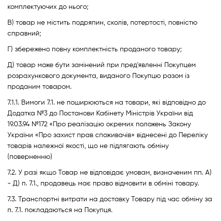
комплектуючих до нього;
В) товар не містить подряпин, сколів, потертості, повністю
справний;
Г) збережено повну комплектність проданого товару;
Д) товар може бути замінений при пред'явленні Покупцем
розрахункового документа, виданого Покупцю разом із
проданим товаром.
7.1.1. Вимоги 7.1. не поширюються на товари, які відповідно до
Додатка №3 до Постанови Кабінету Міністрів України від
19.03.94 №172 «Про реалізацію окремих положень Закону
України «Про захист прав споживачів» віднесені до Переліку
товарів належної якості, що не підлягають обміну
(поверненню)
7.2. У разі якщо Товар не відповідає умовам, визначеним пп. А)
- Д) п. 7.1., продавець має право відмовити в обміні товару.
7.3. Транспортні витрати на доставку Товару під час обміну за
п. 7.1. покладаються на Покупця.