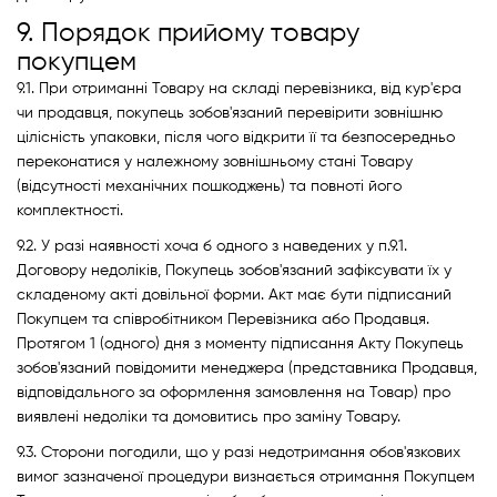
9. Порядок прийому товару
покупцем
9.1. При отриманні Товару на складі перевізника, від кур'єра
чи продавця, покупець зобов'язаний перевірити зовнішню
цілісність упаковки, після чого відкрити її та безпосередньо
переконатися у належному зовнішньому стані Товару
(відсутності механічних пошкоджень) та повноті його
комплектності.
9.2. У разі наявності хоча б одного з наведених у п.9.1.
Договору недоліків, Покупець зобов'язаний зафіксувати їх у
складеному акті довільної форми. Акт має бути підписаний
Покупцем та співробітником Перевізника або Продавця.
Протягом 1 (одного) дня з моменту підписання Акту Покупець
зобов'язаний повідомити менеджера (представника Продавця,
відповідального за оформлення замовлення на Товар) про
виявлені недоліки та домовитись про заміну Товару.
9.3. Сторони погодили, що у разі недотримання обов'язкових
вимог зазначеної процедури визнається отримання Покупцем