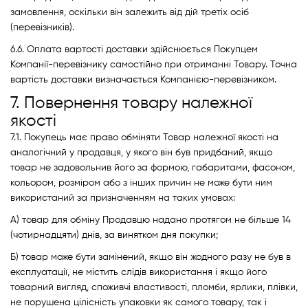
замовлення, оскільки він залежить від дій третіх осіб
(перевізників).
6.6. Оплата вартості доставки здійснюється Покупцем
Компанії-перевізнику самостійно при отриманні Товару. Точна
вартість доставки визначається Компанією-перевізником.
7. Повернення товару належної
якості
7.1. Покупець має право обміняти Товар належної якості на
аналогічний у продавця, у якого він був придбаний, якщо
товар не задовольнив його за формою, габаритами, фасоном,
кольором, розміром або з інших причин не може бути ним
використаний за призначенням на таких умовах:
А) товар для обміну Продавцю надано протягом не більше 14
(чотирнадцяти) днів, за винятком дня покупки;
Б) товар може бути замінений, якщо він жодного разу не був в
експлуатації, не містить слідів використання і якщо його
товарний вигляд, споживчі властивості, пломби, ярлики, плівки,
не порушена цілісність упаковки як самого товару, так і