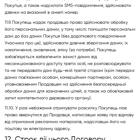
Покупця, а також надсилати SMS-повідомлення, здійснювати
дзвінки на вказаний в анкеті номер.
11.9. Покупець надає продавцю право здійснювати обробку
його персональних даних, у тому числі: поміщати персональні
дані до баз даних Покупця (без додаткового повідомлення
Учасника про це), здійснювати довічне зберігання даних, їх
накопичення, оновлення, зміну (за потреби). Покупець
зобов'язується забезпечити захист даних від
несанкціонованого доступу третіх осіб, не розповсюджувати
та не передавати дані будь-якій третій стороні (крім передачі
даних пов'язаним особам, комерційним партнерам, особам,
уповноваженим Продавцем на здійснення безпосередньої
обробки даних для зазначених цілей, а також на обов'язковий
запит компетентного державного органу).
11.10. У разі небажання отримувати розсилку Покупець має
право звернутися до Продавця, написавши заяву про відмову
від отримання рекламних матеріалів, надіславши його на
поштову чи електронну адресу.
12. Строк дії цього Договору