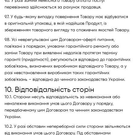
9.6. У разі заміни неякісного Товару оплата послуг
перевізника здійснюється за рахунок продавця.
9.7. У будь-якому випадку повернення Товару має відбуватися
в оригінальній упаковці, в якій надійшов Продукт, із
збереженням товарного вигляду та споживчих якостей Товару.
9.8. Усі неврегульовані цим Договором-оферті питання,
пов'язані з порядком, умовами гарантійного ремонту або
заміни Товару при виявленні недоліків протягом терміну
гарантії (придатності), регулюються відповідно до гарантійних
зобов'язань, визначених виробником відповідного Товару, а у
разі невстановлення виробником таких гарантійних
зобов'язань – відповідно до чинного законодавства України.
10. Відповідальність сторін
10.1. Сторони несуть відповідальність за невиконання або
неналежне виконання умов цього Договору у порядку,
передбаченому цим Договором та чинним законодавством
України.
10.2. У разі обставин непереборної сили сторони звільняються
від виконання умов цього Договору. Під обставинами