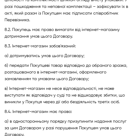
цілісності та комплектності шляхом огляду вмісту упаковки. У
разі пошкодження та неповної комплектації – зафіксувати їх в
акті, який разом із Покупцем має підписати співробітник
Перевізника.
8.2. Покупець має право вимагати від інтернет-магазину
дотримання умов цього Договору.
8.3. Інтернет-магазин зобов'язаний:
а) дотримуватись умов цього Договору;
б) передати Покупцеві товар відповідно до обраного зразка,
розташованого в інтернет-магазині, оформленого
замовленням та умовами цього Договору;
в) Інтернет-магазин не несе відповідальності, не може
виступати як відповідач у суді та не відшкодовує збитки, що
виникли у Покупця через дії або бездіяльність третіх осіб.
8.4. Інтернет-магазин має право:
а) в односторонньому порядку призупинити надання послуг
за цим Договором у разі порушення Покупцем умов цього
Договору.