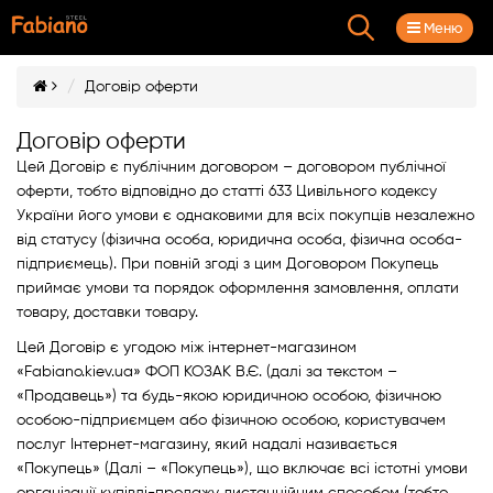
Витяжки для кухні
Зв'язатися з нами
Каталог товарів
Кухонні мийки
Меню
Договір оферти
Акційні Комплекти
Гранітні мийки
Телескопічні
Контактні телефони
(095)
516 77 80
Договір оферти
Змішувач у Подарунок
Мийки з нержавіючої сталі
Купольні
Цей Договір є публічним договором – договором публічної
(063)
166 16 67
оферти, тобто відповідно до статті 633 Цивільного кодексу
(096)
516 77 80
Розпродаж
Переглянути всі
Похилі
України його умови є однаковими для всіх покупців незалежно
від статусу (фізична особа, юридична особа, фізична особа-
Передзвонити вам?
підприємець). При повній згоді з цим Договором Покупець
Кухонні мийки
Повновбудовані
приймає умови та порядок оформлення замовлення, оплати
товару, доставки товару.
Кухонні змішувачі
Т-подібні
Цей Договір є угодою між інтернет-магазином
Партнерський фірмовий салон-магазин
«Fabiano.kiev.ua» ФОП КОЗАК В.Є. (далі за текстом –
Fabiano
Фільтри для води
Ретро
«Продавець») та будь-якою юридичною особою, фізичною
особою-підприємцем або фізичною особою, користувачем
Побудувати маршрут
Подрібнювачі харчових відходів
Острівні
послуг Інтернет-магазину, який надалі називається
«Покупець» (Далі – «Покупець»), що включає всі істотні умови
Витяжки для кухні
Переглянути всі