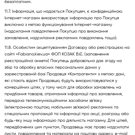
безоплатним.
11.7. Інформація, що надається Покупцем, є конфіденційною.
Інтернет-магазин використовує інформацію про Покупця
виключно з метою функціонування Інтернет-магазину
(надсилання повідомлення Покупцю про виконання
замовлення, надсилання рекламних повідомлень тощо).
11.8. Особистим акцептуванням Договору або реєстрацією на
сайті «Fabiano.kiev.ua» ФОП КОЗАК В.Є. (заповнення
реєстраційної анкети) Покупець добровільно дає згоду на
збір та обробку власних персональних даних у
зареєстрованій базі Продавця «Контрагенти» з метою: дані,
які стають відомі Продавцю, будуть використовуватися у
комерційних цілях, у тому числі для обробки замовлень на
придбання товарів, отримання інформації про замовлення,
передача телекомунікаційними засобами зв'язку
(електронною поштою, мобільним зв'язком) рекламних та
спеціальних пропозицій та інформації про акції, розіграш або
будь-яку іншу інформацію про діяльність магазину. Для цілей,
передбачених цим пунктом, Продавець має право надсилати
листи, повідомлення та матеріали на поштову адресу, e-mail