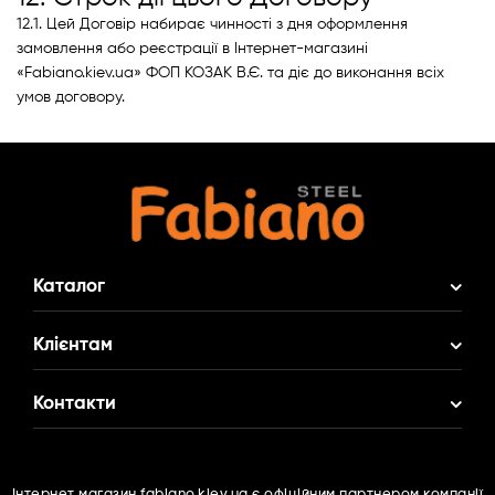
12.1. Цей Договір набирає чинності з дня оформлення
замовлення або реєстрації в Інтернет-магазині
«Fabiano.kiev.ua» ФОП КОЗАК В.Є. та діє до виконання всіх
умов договору.
Каталог
Акційні Комплекти
Клієнтам
Змішувач у Подарунок
Про нас
Контакти
Кухонні мийки
Доставка і оплата
Кухонні змішувачі
(095)
516 77 80
Гарантія
Фільтри для води
Інтернет магазин fabiano.kiev.ua є офіційним партнером компанії