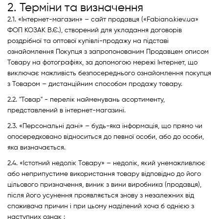
2. Терміни та визначення
2.1. «Інтернет-магазин» – сайт продавця («Fabiano.kiev.ua»
ФОП КОЗАК В.Є.), створений для укладання договорів
роздрібної та оптової купівлі-продажу на підставі
ознайомлення Покупця з запропонованим Продавцем описом
Товару на фотографіях, за допомогою мережі Інтернет, що
виключає можливість безпосереднього ознайомлення покупця
з Товаром – дистанційним способом продажу товару.
2.2. "Товар" - перелік найменувань асортименту,
представлений в інтернет-магазині.
2.3. «Персональні дані» – будь-яка інформація, що прямо чи
опосередковано відноситься до певної особи, або до особи,
яка визначається.
2.4. «Істотний недолік Товару» – недолік, який унеможливлює
або неприпустиме використання товару відповідно до його
цільового призначення, виник з вини виробника (продавця),
після його усунення проявляється знову з незалежних від
споживача причин і при цьому наділений хоча б однією з
наступних ознак :