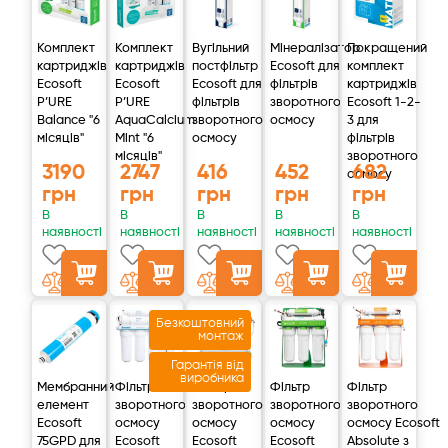
Комплект
Комплект
Вугільний
Мінералізатор
Покращений
картриджів
картриджів
постфільтр
Ecosoft для
комплект
Ecosoft
Ecosoft
Ecosoft для
фільтрів
картриджів
P’URE
P’URE
фільтрів
зворотного
Ecosoft 1-2-
Balance "6
AquaCalcium
зворотного
осмосу
3 для
місяців"
Mint "6
осмосу
фільтрів
місяців"
зворотного
3190
2747
416
452
682
осмосу
грн
грн
грн
грн
грн
В
В
В
В
В
наявності
наявності
наявності
наявності
наявності
Безкоштовний
монтаж
Гарантія від
виробника
Мембранний
Фільтр
Фільтр
Фільтр
Фільтр
елемент
зворотного
зворотного
зворотного
зворотного
Ecosoft
осмосу
осмосу
осмосу
осмосу Ecosoft
75GPD для
Ecosoft
Ecosoft
Ecosoft
Absolute з