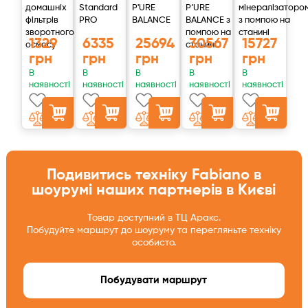
домашніх
Standard
P'URE
P’URE
мінералізаторо
фільтрів
PRO
BALANCE
BALANCE з
з помпою на
зворотного
помпою на
станині
1329
6335
25694
30567
15727
осмосу
станині
грн
грн
грн
грн
грн
В
В
В
В
В
наявності
наявності
наявності
наявності
наявності
Подивитись техніку Fabiano в
шоурумі наших партнерів в Києві
Товар доступний в ТЦ Аракс.
Побудуйте маршрут до шоуруму та перегляньте техніку
особисто.
Побудувати маршрут