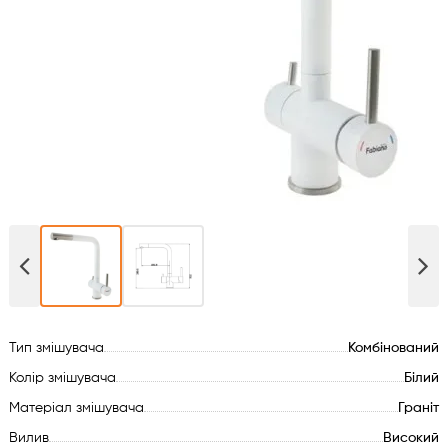
Духові шафи
Варильні поверхні
Мікрохвильові печі
Посудомийки
Пральні машини
Сушильні машини
Тип змішувача
Комбінований
Холодильне обладнання
Колір змішувача
Білий
Сантехніка
Матеріал змішувача
Граніт
Вилив
Високий