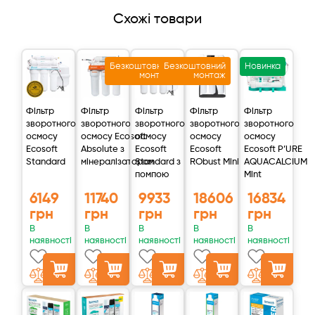
Схожі товари
Безкоштовний
Безкоштовний
Новинка
монтаж
монтаж
Фільтр
Фільтр
Фільтр
Фільтр
Фільтр
зворотного
зворотного
зворотного
зворотного
зворотного
осмосу
осмосу Ecosoft
осмосу
осмосу
осмосу
Ecosoft
Absolute з
Ecosoft
Ecosoft
Ecosoft P’URE
Standard
мінералізатором
Standard з
RObust Mini
AQUACALCIUM
помпою
Mint
6149
11740
9933
18606
16834
грн
грн
грн
грн
грн
В
В
В
В
В
наявності
наявності
наявності
наявності
наявності