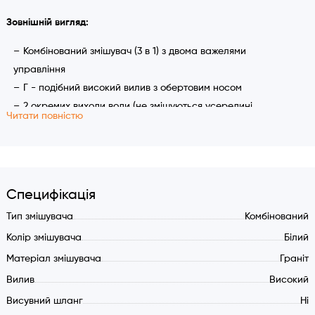
Зовнішній вигляд:
Комбінований змішувач (3 в 1) з двома важелями
управління
Г - подібний високий вилив з обертовим носом
2 окремих виходи води (не змішуються усередині
Читати повністю
змішувача)
Економічні аератори NEOPERL
Універсальні округлі форми дизайну
Підключення гарячої та холодної води
Специфікація
Підключення очищеної води з фільтра
Окремий вентиль для очищеної води
Тип змішувача
Комбінований
Кут повороту виливу 360 градусів
Колір змішувача
Білий
Характеристики:
Матеріал змішувача
Граніт
Вилив
Високий
Комбінований змішувач (3 в 1) з двома важелями
управління
Висувний шланг
Ні