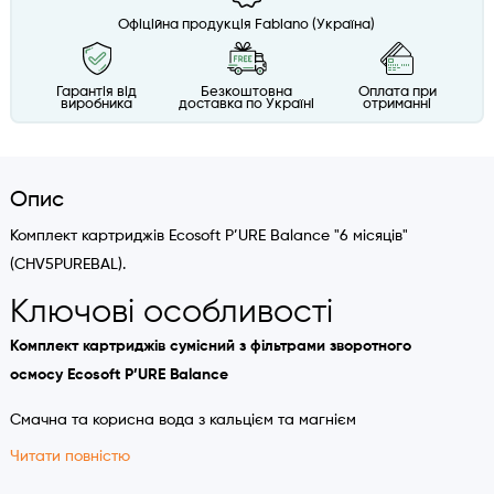
Офіційна продукція Fabiano (Україна)
Гарантія від
Безкоштовна
Оплата при
виробника
доставка по Україні
отриманні
Опис
Комплект картриджів Ecosoft P’URE Balance "6 місяців"
(CHV5PUREBAL).
Ключові особливості
Комплект картриджів сумісний з фільтрами зворотного
осмосу Ecosoft P’URE Balance
Смачна та корисна вода з кальцієм та магнієм
Читати повністю
Завдяки зеленій технології AquaGreen фільтр економічним