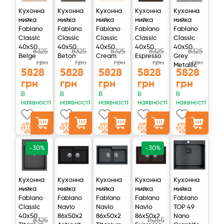
Кухонна
Кухонна
Кухонна
Кухонна
Кухонна
мийка
мийка
мийка
мийка
мийка
Fabiano
Fabiano
Fabiano
Fabiano
Fabiano
Classic
Classic
Classic
Classic
Classic
40x50
40x50
40x50
40x50
40x50
8325
8325
8325
8325
8325
Beige
Beton
Cream
Espresso
Grey
грн
грн
грн
грн
грн
Metallic
5828
5828
5828
5828
5828
грн
грн
грн
грн
грн
В
В
В
В
В
наявності
наявності
наявності
наявності
наявності
-30%
-30%
Кухонна
Кухонна
Кухонна
Кухонна
Кухонна
мийка
мийка
мийка
мийка
мийка
Fabiano
Fabiano
Fabiano
Fabiano
Fabiano
Classic
Navio
Navio
Navio
TOP 49
40x50
86x50x2
86x50x2
86x50x2
Nano
8325
15255