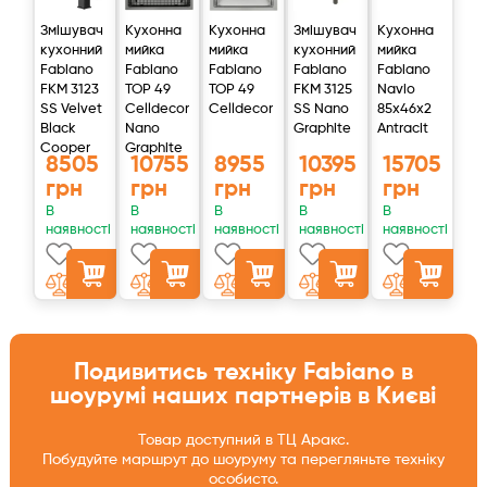
Змішувач
Кухонна
Кухонна
Змішувач
Кухонна
кухонний
мийка
мийка
кухонний
мийка
Fabiano
Fabiano
Fabiano
Fabiano
Fabiano
FKM 3123
TOP 49
TOP 49
FKM 3125
Navio
SS Velvet
Celldecor
Celldecor
SS Nano
85x46x2
Black
Nano
Graphite
Antracit
Cooper
Graphite
8505
10755
8955
10395
15705
грн
грн
грн
грн
грн
В
В
В
В
В
наявності
наявності
наявності
наявності
наявності
Подивитись техніку Fabiano в
шоурумі наших партнерів в Києві
Товар доступний в ТЦ Аракс.
Побудуйте маршрут до шоуруму та перегляньте техніку
особисто.