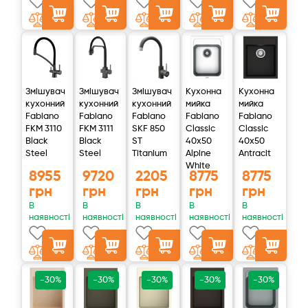
Змішувач
Змішувач
Змішувач
Кухонна
Кухонна
кухонний
кухонний
кухонний
мийка
мийка
Fabiano
Fabiano
Fabiano
Fabiano
Fabiano
FKM 3110
FKM 3111
SKF 850
Classic
Classic
Black
Black
ST
40x50
40x50
Steel
Steel
Titanium
Alpine
Antracit
White
8955
9720
2205
8775
8775
грн
грн
грн
грн
грн
В
В
В
В
В
наявності
наявності
наявності
наявності
наявності
-30%
-30%
-30%
-30%
-30%