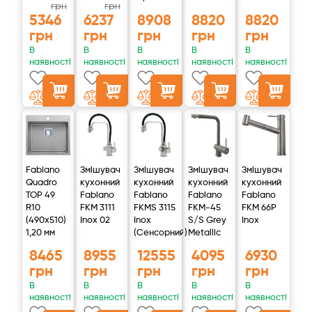
грн
грн
5346
6237
8908
8820
8820
грн
грн
грн
грн
грн
В
В
В
В
В
наявності
наявності
наявності
наявності
наявності
Fabiano
Змішувач
Змішувач
Змішувач
Змішувач
Quadro
кухонний
кухонний
кухонний
кухонний
TOP 49
Fabiano
Fabiano
Fabiano
Fabiano
R10
FKM 3111
FKMS 3115
FKM-45
FKM 66P
(490x510)
Inox 02
Inox
S/S Grey
Inox
1,20 мм
(Сенсорний)
Metallic
8465
8955
12555
4095
6930
грн
грн
грн
грн
грн
В
В
В
В
В
наявності
наявності
наявності
наявності
наявності