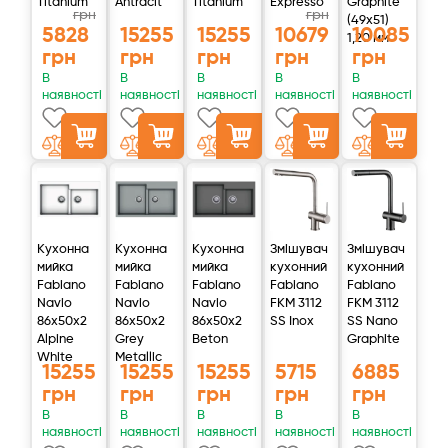
Titanium
Antracit
Titanium
Expresso
Graphite
грн
грн
(49x51)
5828
15255
15255
10679
10085
1,20 мм
грн
грн
грн
грн
грн
В
В
В
В
В
наявності
наявності
наявності
наявності
наявності
Кухонна
Кухонна
Кухонна
Змішувач
Змішувач
мийка
мийка
мийка
кухонний
кухонний
Fabiano
Fabiano
Fabiano
Fabiano
Fabiano
Navio
Navio
Navio
FKM 3112
FKM 3112
86x50x2
86x50x2
86x50x2
SS Inox
SS Nano
Alpine
Grey
Beton
Graphite
White
Metallic
15255
15255
15255
5715
6885
грн
грн
грн
грн
грн
В
В
В
В
В
наявності
наявності
наявності
наявності
наявності