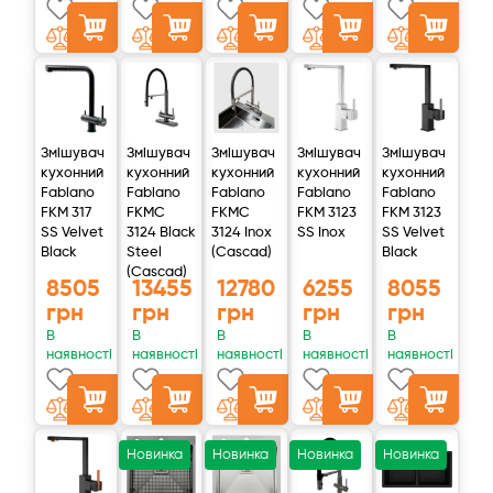
Змішувач
Змішувач
Змішувач
Змішувач
Змішувач
кухонний
кухонний
кухонний
кухонний
кухонний
Fabiano
Fabiano
Fabiano
Fabiano
Fabiano
FKM 317
FKMC
FKMC
FKM 3123
FKM 3123
SS Velvet
3124 Black
3124 Inox
SS Inox
SS Velvet
Black
Steel
(Cascad)
Black
(Cascad)
8505
13455
12780
6255
8055
грн
грн
грн
грн
грн
В
В
В
В
В
наявності
наявності
наявності
наявності
наявності
Новинка
Новинка
Новинка
Новинка