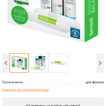
Духові шафи
Варильні поверхні
Мікрохвильові печі
Посудомийки
Пральні машини
Сушильні машини
Призначення
для фільтра
Холодильне обладнання
Дивитись всі характеристики
Сантехніка
Не впевнені, чи підійде цей товар?