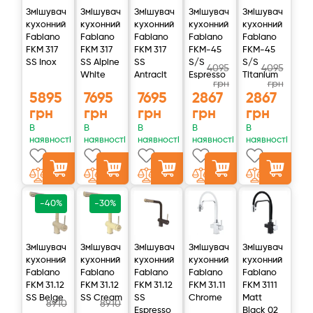
Змішувач
Змішувач
Змішувач
Змішувач
Змішувач
кухонний
кухонний
кухонний
кухонний
кухонний
Fabiano
Fabiano
Fabiano
Fabiano
Fabiano
FKM 317
FKM 317
FKM 317
FKM-45
FKM-45
SS Inox
SS Alpine
SS
S/S
S/S
4095
4095
White
Antracit
Espresso
Titanium
грн
грн
5895
7695
7695
2867
2867
грн
грн
грн
грн
грн
В
В
В
В
В
наявності
наявності
наявності
наявності
наявності
-40%
-30%
Змішувач
Змішувач
Змішувач
Змішувач
Змішувач
кухонний
кухонний
кухонний
кухонний
кухонний
Fabiano
Fabiano
Fabiano
Fabiano
Fabiano
FKM 31.12
FKM 31.12
FKM 31.12
FKM 31.11
FKM 3111
SS Beige
SS Cream
SS
Chrome
Matt
8910
8910
Espresso
Black 02