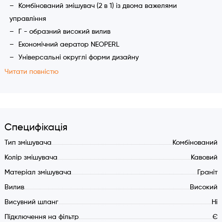
Комбінований змішувач (2 в 1) із двома важелями
управління
Г - образний високий вилив
Економічний аератор NEOPERL
Універсальні округлі форми дизайну
Підключення гарячої та холодної води
Читати повністю
Підключення очищеної води з фільтра
Окремий вентиль для очищеної води
Кут повороту виливу 360 градусів
Специфікація
Тип змішувача
Комбінований
Колір змішувача
Кавовий
Матеріал змішувача
Граніт
Вилив
Високий
Висувний шланг
Ні
Підключення на фільтр
Є