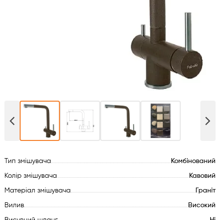
Духові шафи
Варильні поверхні
Мікрохвильові печі
Посудомийки
Пральні машини
Сушильні машини
Тип змішувача
Комбінований
Холодильне обладнання
Колір змішувача
Кавовий
Матеріал змішувача
Граніт
Сантехніка
Вилив
Високий