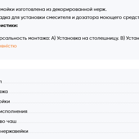
мойки изготовлена ​​из декорированной нерж.
дка для установки смесителя и дозатора моющего средст
истики:
рсальность монтажа: А) Установка на столешницу. В) Уста
овністю
остью.
итные размеры: 490x510x200 мм.
 440x400 мм, глубина: 200 мм.
на стали: 1,2 мм.
стали: AISI 304.
л
овочное отверстие: по шаблону.
ажа
ая арматура квадратной формы с мусорщиком.
ойки
жный элемент в комплекте.
исполнения
во чаш
 нержавейки