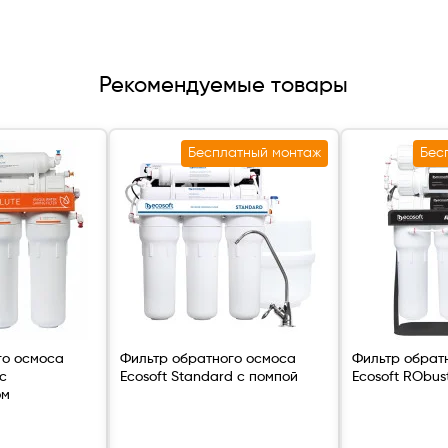
Рекомендуемые товары
Бесплатный монтаж
Бес
го осмоса
Фильтр обратного осмоса
Фильтр обрат
 с
Ecosoft Standard с помпой
Ecosoft RObust
ом