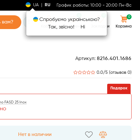
UA
|
RU
График работы: 10:00 - 20:00 Пн-Вс
0
0
0
Спробуємо українською?
!
 вам?
Кабинет
Сравнение
Закладки
Корзина
Так, звісно!
Ні
Артикул:
8216.401.1686
0.0/5 (отзывов 0)
Подарок
o FASD 25 Inox
но
Нет в наличии