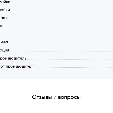
мойки
мойки
чаши
ки
ница
тация
роизводитель
 от производителя
Отзывы и вопросы