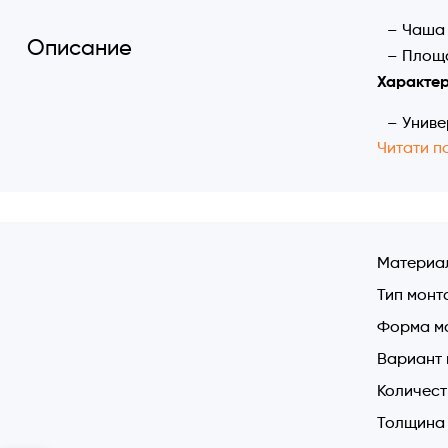
Чаша 
Описание
Площа
Характер
Униве
Читати п
поверхн
Габар
Чаша:
Толщи
Марка 
Материа
Устан
Тип монт
Сливн
Форма м
Крепе
Вариант 
Количест
Толщина