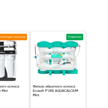
платный монтаж
Новинка
ного осмоса
Фильтр обратного осмоса
 Mini
Ecosoft P’URE AQUACALCIUM
Mint