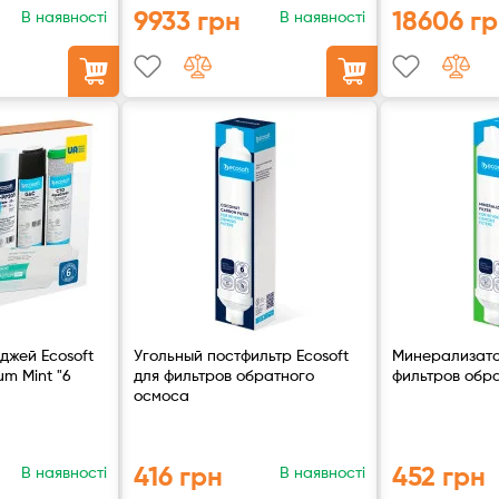
9933 грн
18606 г
В наявності
В наявності
джей Ecosoft
Угольный постфильтр Ecosoft
Минерализато
um Mint "6
для фильтров обратного
фильтров обр
осмоса
416 грн
452 грн
В наявності
В наявності