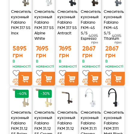
Вы будете получать необходимые организму минералы
Смеситель
Смеситель
Смеситель
Смеситель
Смеситель
Очищенная избавится от неприятного запаха и
кухонный
кухонный
кухонный
кухонный
кухонный
приобретет сладковатый привкус
Fabiano
Fabiano
Fabiano
Fabiano
Fabiano
FKM 317 SS
FKM 317 SS
FKM 317 SS
FKM-45
FKM-45
Inox
Alpine
Antracit
S/S
S/S
Как работает фильтр
4095
4095
White
Espresso
Titanium
грн
грн
Минерализатор Ecosoft представляет собой
5895
7695
7695
2867
2867
цилиндрический корпус, внутри которого находится смесь
грн
грн
грн
грн
грн
— кальцит и активированный уголь из скорлупы кокосового
В
В
В
В
В
наявності
наявності
наявності
наявності
наявності
ореха.
В корпус минерализатора Ecosoft впрессованы фитинги,
поэтому его установка займет 2-3 минуты.
-40%
-30%
ТЕХНИЧЕСКИЕ И ЭКСПЛУАТАЦИОННЫЕ ХАРАКТЕРИСТИКИ
Смеситель
Смеситель
Смеситель
Смеситель
Смеситель
Типоразмер
2"x10"
кухонный
кухонный
кухонный
кухонный
кухонный
Fabiano
Fabiano
Fabiano
Fabiano
Fabiano
Высота, мм
270
FKM 31.12
FKM 31.12
FKM 31.12
FKM 31.11
FKM 3111