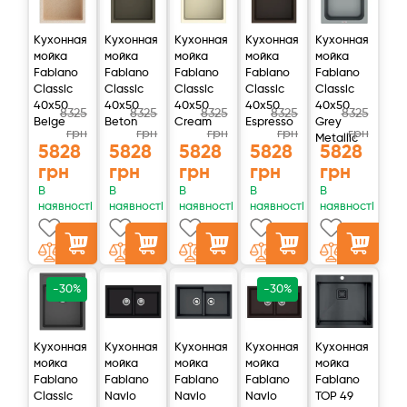
Кухонная
Кухонная
Кухонная
Кухонная
Кухонная
Обслуживание
мойка
мойка
мойка
мойка
мойка
Fabiano
Fabiano
Fabiano
Fabiano
Fabiano
Минерализатор Ecosoft для фильтров обратного осмоса
Classic
Classic
Classic
Classic
Classic
40x50
40x50
40x50
40x50
40x50
предназначен для доочистки только холодной
8325
8325
8325
8325
8325
Beige
Beton
Cream
Espresso
Grey
грн
грн
грн
грн
грн
водопроводной воды.
Metallic
5828
5828
5828
5828
5828
грн
грн
грн
грн
грн
Для получения чистой питьевой воды абсолютного
В
В
В
В
В
качества рекомендуется менять угольный минерализатор 1
наявності
наявності
наявності
наявності
наявності
раз в 6 месяцев, независимо от объема пропущенной воды.
-30%
-30%
Кухонная
Кухонная
Кухонная
Кухонная
Кухонная
мойка
мойка
мойка
мойка
мойка
Fabiano
Fabiano
Fabiano
Fabiano
Fabiano
Classic
Navio
Navio
Navio
TOP 49