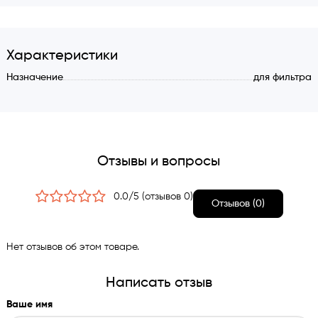
Замена картриджа занимает 3 минуты
Гарантия качества
Характеристики
Каждый минерализатор проходит проверку на
Назначение
для фильтра
герметичность
Описание
ОСНОВНЫЕ ПРЕИМУЩЕСТВА
Отзывы и вопросы
Вода с необходимыми для организма минералами
0.0/5 (отзывов 0)
Отзывов (0)
Вкусная вода — смесь в минерализаторе содержит
уголь из скорлупы кокосовых орехов
Простая установка — впрессованные фитинги
Нет отзывов об этом товаре.
Материал корпуса — первичный пластик,
производимый в ЕС
Написать отзыв
Каждый минерализатор проходит проверку на
Ваше имя
герметичность