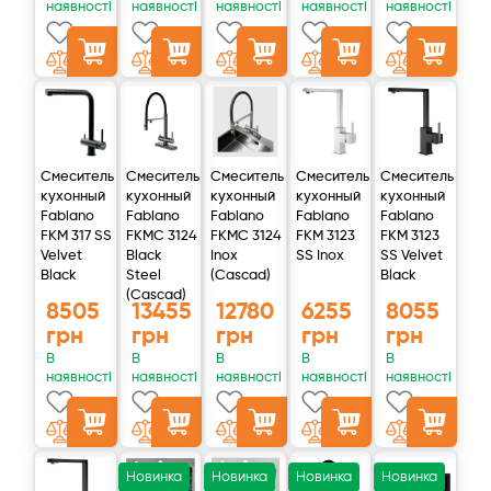
наявності
наявності
наявності
наявності
наявності
Смеситель
Смеситель
Смеситель
Смеситель
Смеситель
кухонный
кухонный
кухонный
кухонный
кухонный
Fabiano
Fabiano
Fabiano
Fabiano
Fabiano
FKM 317 SS
FKMC 3124
FKMC 3124
FKM 3123
FKM 3123
Velvet
Black
Inox
SS Inox
SS Velvet
Black
Steel
(Cascad)
Black
(Cascad)
8505
13455
12780
6255
8055
грн
грн
грн
грн
грн
В
В
В
В
В
наявності
наявності
наявності
наявності
наявності
Новинка
Новинка
Новинка
Новинка