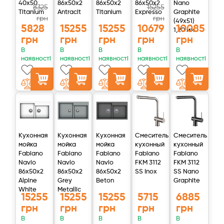
40x50
86x50x2
86x50x2
86x50x2
Nano
8325
15255
Titanium
Antracit
Titanium
Expresso
Graphite
грн
грн
(49x51)
5828
15255
15255
10679
10085
1,20 мм
грн
грн
грн
грн
грн
В
В
В
В
В
наявності
наявності
наявності
наявності
наявності
Кухонная
Кухонная
Кухонная
Смеситель
Смеситель
мойка
мойка
мойка
кухонный
кухонный
Fabiano
Fabiano
Fabiano
Fabiano
Fabiano
Navio
Navio
Navio
FKM 3112
FKM 3112
86x50x2
86x50x2
86x50x2
SS Inox
SS Nano
Alpine
Grey
Beton
Graphite
White
Metallic
15255
15255
15255
5715
6885
грн
грн
грн
грн
грн
В
В
В
В
В