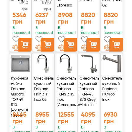
SS Beige
SS Cream
SS
Chrome
Matt Black
8910
8910
Максимальный наружный диаметр, мм
55
Espresso
02
грн
грн
5346
6237
8908
8820
8820
Максимальный срок эксплуатации, мес.
6
грн
грн
грн
грн
грн
В
В
В
В
В
Рабочая температура воды, °С
+3…+43
наявності
наявності
наявності
наявності
наявності
Тип подключения
¼"
КАЧЕСТВО ВОДЫ ПОСЛЕ МИНЕРАЛИЗАТОРА***
Показатель
Значение
Кухонная
Смеситель
Смеситель
Смеситель
Смеситель
pH
6,5–7,5
мойка
кухонный
кухонный
кухонный
кухонный
Fabiano
Fabiano
Fabiano
Fabiano
Fabiano
Минерализация, мг/л
20–30****
Quadro
FKM 3111
FKMS 3115
FKM-45
FKM 66
TOP 49
Inox 02
Inox
S/S Grey
Inox
Кальций, мг/л
<10
R10
(Сенсорный)
Metallic
(490x510)
8465
8955
12555
4095
6930
1,20 мм
Магний, мг/л
<1
грн
грн
грн
грн
грн
В
В
В
В
В
Натрий + калий, мг/л
<5