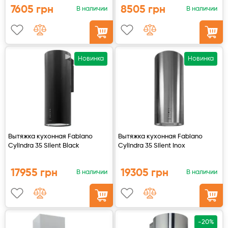
7605 грн
8505 грн
В наличии
В наличии
Духовые шкафы
Варочные поверхности
Новинка
Новинка
Микроволновые печи
Посудомойки
Стиральные машины
Вытяжка кухонная Fabiano
Вытяжка кухонная Fabiano
Cylindra 35 Silent Black
Cylindra 35 Silent Inox
Сушильные машины
17955 грн
19305 грн
В наличии
В наличии
Холодильное оборудование
Сантехника
-20%