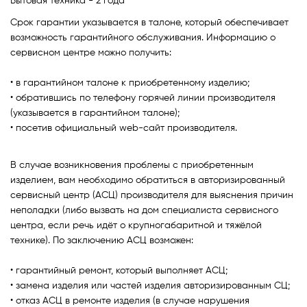
Бытовая техника - 2 года
Срок гарантии указывается в талоне, который обеспечивает
Духовые шкафы
возможность гарантийного обслуживания. Информацию о
сервисном центре можно получить:
Варочные поверхности
• в гарантийном талоне к приобретенному изделию;
• обратившись по телефону горячей линии производителя
Микроволновые печи
(указывается в гарантийном талоне);
• посетив официальный web-сайт производителя.
Посудомойки
В случае возникновения проблемы с приобретенным
Стиральные машины
изделием, вам необходимо обратиться в авторизированный
сервисный центр (АСЦ) производителя для выяснения причин
Сушильные машины
неполадки (либо вызвать на дом специалиста сервисного
центра, если речь идёт о крупногабаритной и тяжёлой
технике). По заключению АСЦ возможен:
Холодильное оборудование
• гарантийный ремонт, который выполняет АСЦ;
Сантехника
• замена изделия или частей изделия авторизированным СЦ;
• отказ АСЦ в ремонте изделия (в случае нарушения