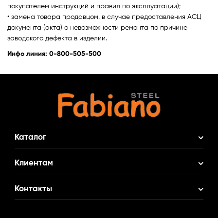
Аксессуары
покупателем инструкций и правил по эксплуатации);
• замена товара продавцом, в случае предоставления АСЦ
документа (акта) о невозможности ремонта по причине
заводского дефекта в изделии.
Инфо линия: 0-800-505-500
Каталог
Акционные Комплекты
Клиентам
Смеситель в Подарок
О нас
Контакты
Кухонные мойки
Доставка и оплата
Кухонные смесители
(095)
516 77 80