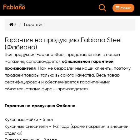
Вытяжки для кухни
Связаться с нами
Кухонные мойки
Каталог товарів
Меню
Гарантия
Акционные Комплекты
Гранитные мойки
Телескопические
Контактні телефони
(095)
516 77 80
Гарантия на продукцию Fabiano Steel
Смеситель в Подарок
Мойки из нержавеющей стали
Купольные
(Фабиано)
(063)
166 16 67
Вся продукция Fabiano Steel, представленная в нашем
(096)
516 77 80
Распродажа
Смотреть Все
Наклонные
магазине, сопровождается
официальной гарантией
производителя
. Нам не безразличны наши клиенты, поэтому
Перезвонить вам?
продаем товары только высокого качества. Весь товар
Кухонные мойки
Полновстраиваемые
сертифицирован и обеспечивается гарантийными
обязательствами фирмы-производителя.
Кухонные смесители
Т-образные
Партнерський фірмовий салон-магазин
Гарантия на продукцию Фабиано
Fabiano
Фильтры для воды
Ретро
Кухонные мойки - 5 лет
Побудувати маршрут
Измельчители пищевых отходов
Островные
Кухонные смесители - 1-2 года (кроме покрытия и внешней
отделки)
Вытяжки для кухни
Смотреть Все