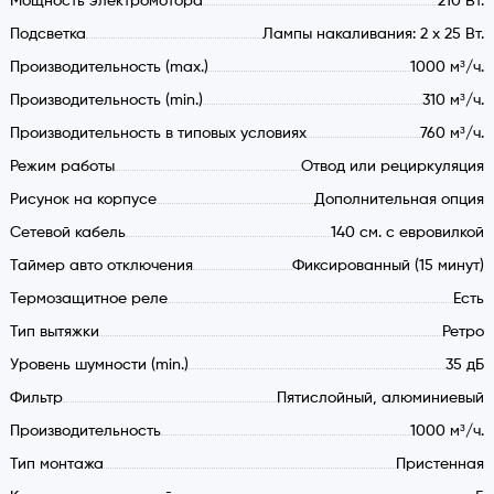
Мощность электромотора
210 Вт.
Подсветка
Лампы накаливания: 2 х 25 Вт.
Производительность (max.)
1000 м³/ч.
Производительность (min.)
310 м³/ч.
Производительность в типовых условиях
760 м³/ч.
Обзор купольной ретро вытяжки
Fabiano Mimosa Ivory
Режим работы
Отвод или рециркуляция
Вытяжка в классическом стиле не только хорошо очистит
Рисунок на корпусе
Дополнительная опция
воздух в помещении, но и придаст уюта вашему кухонному
Сетевой кабель
140 cм. с евровилкой
интерьеру.
Таймер авто отключения
Фиксированный (15 минут)
Термозащитное реле
Есть
Цвет и особенности дизайна
Тип вытяжки
Ретро
Корпус купольной вытяжки покрыт порошковой эмалью
Уровень шумности (min.)
35 дБ
оттенка слоновой кости. Декоративный короб обрамлен
Фильтр
Пятислойный, алюминиевый
багетом из натурального неокрашенного бука. Данная
Производительность
1000 м³/ч.
модель прекрасно смотрится на кухне в классическом
стиле.
Тип монтажа
Пристенная