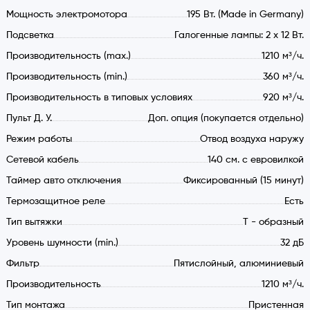
Мощность электромотора
195 Вт. (Made in Germany)
Подсветка
Галогенные лампы: 2 х 12 Вт.
Производительность (max.)
1210 м³/ч.
Производительность (min.)
360 м³/ч.
Производительность в типовых условиях
920 м³/ч.
Обзор бесшумной вытяжки
Fabiano Linea Inox Silence+
Пульт Д. У.
Доп. опция (покупается отдельно)
Представленная модель входит в линейку вытяжек,
Режим работы
Отвод воздуха наружу
отличающихся очень тихой работой и серьезными
Сетевой кабель
140 cм. с евровилкой
показателями производительности. Выбор модели с
Таймер авто отключения
Фиксированный (15 минут)
необычным и весьма привлекательным дизайном дает
Термозащитное реле
Есть
возможность подчеркнуть стиль вашей кухни.
Тип вытяжки
Т - образный
Сочетание разных материалов и удобное управление
Уровень шумности (min.)
32 дБ
Фильтр
Пятислойный, алюминиевый
Т-образный корпус вытяжки изготовлен из нержавеющей
Производительность
1210 м³/ч.
стали. На фронтальной панели из черного стекла
находятся сенсорные элементы управления. Также,
Тип монтажа
Пристенная