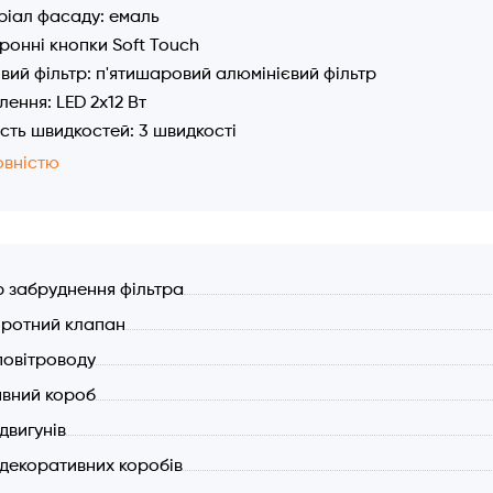
іал фасаду: емаль
ронні кнопки Soft Touch
ий фільтр: п'ятишаровий алюмінієвий фільтр
лення: LED 2x12 Вт
ість швидкостей: 3 швидкості
тивність (макс.): 1000 м³/год
овністю
ність: 210 Вт
т від перегріву двигуна
ь шуму: 59 дБ
а витяжки 900 мм.
р забруднення фільтра
тр повітроводу: 120/150 мм
ротний клапан
оворотний клапан
повітроводу
вний короб
 двигунів
 декоративних коробів