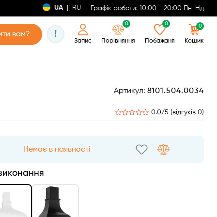
UA
|
RU
Графік роботи: 10:00 - 20:00 Пн-Нд
0
0
0
!
ти вам?
Запис
Порівняння
Побажаня
Кошик
Артикул:
8101.504.0034
0.0/5 (відгуків 0)
Немає в наявності
 виконання