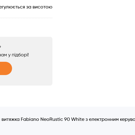
егулюється за висотою
?
ам у підборі!
 витяжка Fabiano NeoRustic 90 White з електронним керув
.