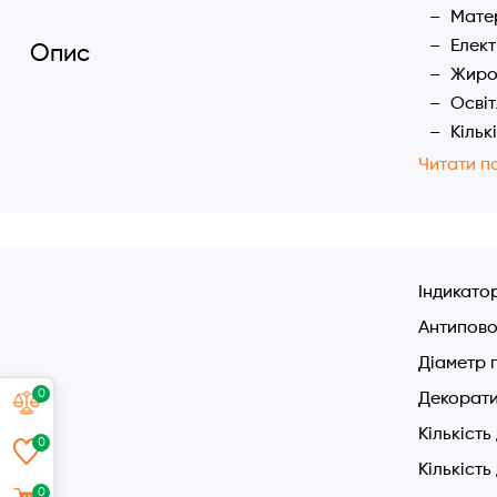
Матер
Елект
Опис
Жиров
Освіт
Кільк
Продук
Читати п
Потуж
Захис
Рівен
Ширин
Індикато
Діаме
Антипово
Антип
Діаметр 
0
Декорати
Кількість
0
Кількість
0