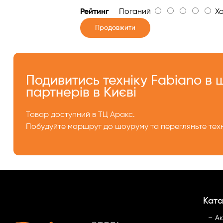
Рейтинг
Поганий
Хо
Продовжити
Подивитись техніку Fabiano в
партнерів в Києві
Товар доступний в ТЦ Аракс.
Побудуйте маршрут до шоуруму та перегляньте техн
Ката
Ак