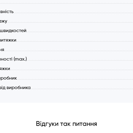
вність
ажу
ь швидкостей
витяжки
ня
чності (max.)
тяжки
иробник
 від виробника
Відгуки так питання