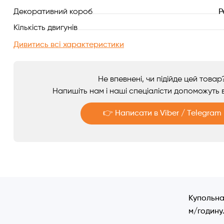
Декоративний короб
Р
Аксесуари
Кількість двигунів
Дивитись всі характеристики
Не впевнені, чи підійде цей товар
Напишіть нам і наші спеціалісти допоможуть в
👉 Написати в Viber / Telegram
Telegram
Viber
Купольна
м/годину