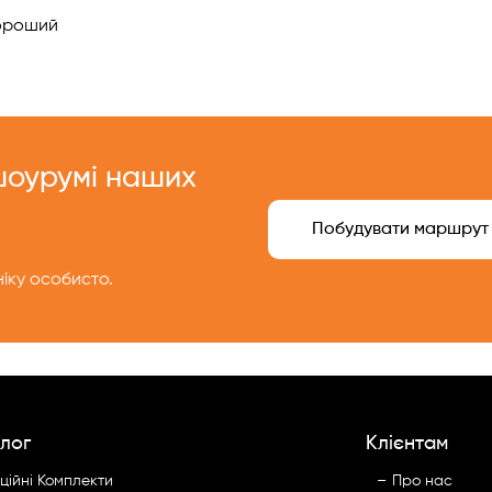
роший
 шоурумі наших
Побудувати маршрут
іку особисто.
лог
Клієнтам
ційні Комплекти
Про нас