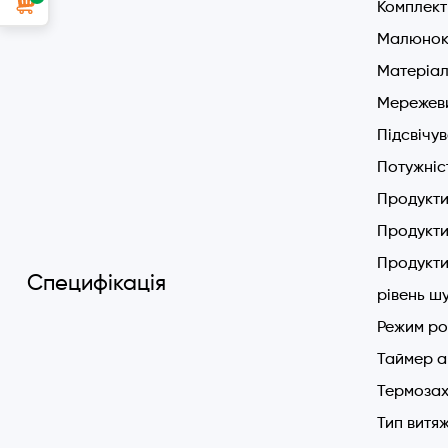
Комплект 
Малюнок 
Матеріал
Мережеви
Підсвічу
Потужніс
Продуктив
Продуктив
Продукти
Специфікація
рівень шу
Режим ро
Таймер а
Термозах
Тип витя