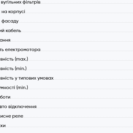
вугільних фільтрів
на корпусі
 фасаду
й кабель
вання
ть електромотора
ність (max.)
ність (min.)
вність у типових умовах
мності (min.)
боти
вто відключення
исне реле
жки