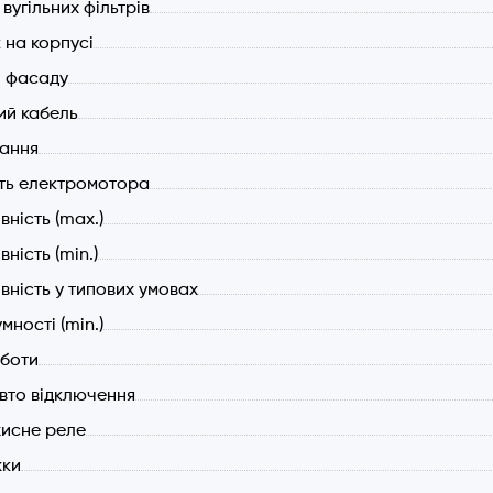
вугільних фільтрів
на корпусі
 фасаду
й кабель
вання
ть електромотора
ність (max.)
ність (min.)
вність у типових умовах
мності (min.)
боти
вто відключення
исне реле
жки