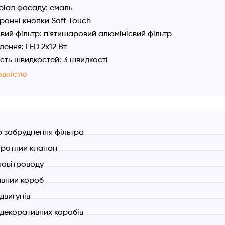
іал фасаду: емаль
ронні кнопки Soft Touch
ий фільтр: п'ятишаровий алюмінієвий фільтр
лення: LED 2x12 Вт
ість швидкостей: 3 швидкості
тивність (макс.): 1000 м³/год
овністю
ність: 210 Вт
т від перегріву двигуна
ь шуму: 59 дБ
а витяжки 900 мм.
р забруднення фільтра
тр повітроводу: 120/150 мм
ротний клапан
оворотний клапан
повітроводу
вний короб
 двигунів
 декоративних коробів