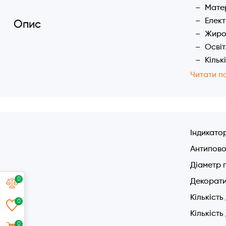
Матер
Елект
Опис
Жиров
Освіт
Кільк
Продук
Читати п
Потуж
Захис
Рівен
Ширин
Індикато
Діаме
Антипово
Антип
Діаметр 
0
Декорати
Кількість
0
Кількість
0