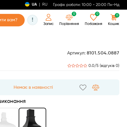
UA
|
RU
Графік роботи: 10:00 - 20:00 Пн-Нд
0
0
0
!
ти вам?
Запис
Порівняння
Побажаня
Кошик
Артикул:
8101.504.0887
0.0/5 (відгуків 0)
Немає в наявності
 виконання