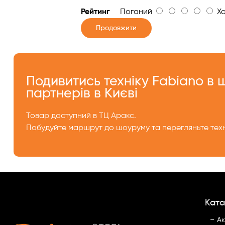
Рейтинг
Поганий
Хо
Продовжити
Подивитись техніку Fabiano в
партнерів в Києві
Товар доступний в ТЦ Аракс.
Побудуйте маршрут до шоуруму та перегляньте техн
Ката
Ак