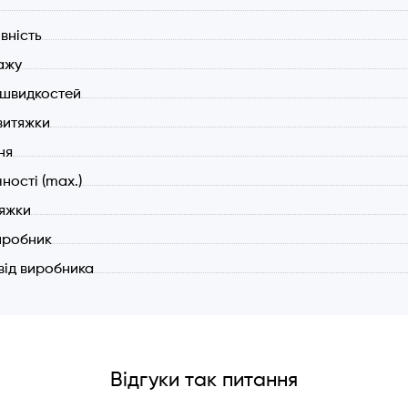
вність
ажу
ь швидкостей
витяжки
ня
чності (max.)
тяжки
иробник
 від виробника
Відгуки так питання