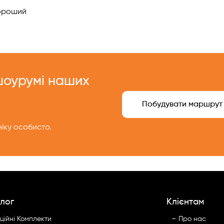
роший
 шоурумі наших
Побудувати маршрут
іку особисто.
лог
Клієнтам
ційні Комплекти
Про нас