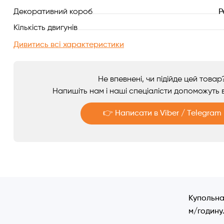
Декоративний короб
Р
Аксесуари
Кількість двигунів
Дивитись всі характеристики
Не впевнені, чи підійде цей товар
Напишіть нам і наші спеціалісти допоможуть в
👉 Написати в Viber / Telegram
Telegram
Viber
Купольна
м/годину