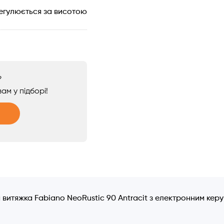
егулюється за висотою
?
ам у підборі!
 витяжка Fabiano NeoRustic 90 Antracit з електронним кер
.