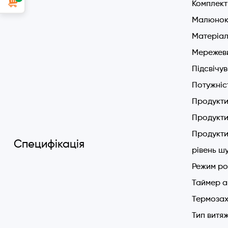
Комплект 
Малюнок 
Матеріал
Мережеви
Підсвічу
Потужніс
Продуктив
Продуктив
Продукти
Специфікація
рівень шу
Режим ро
Таймер а
Термозах
Тип витя