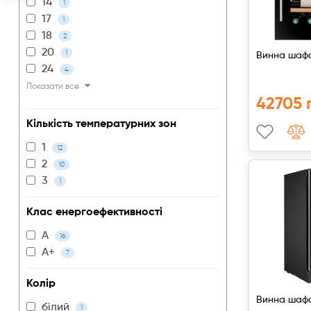
14
1
17
1
18
2
20
1
Винна шафа
24
4
Показати все
42705 
Кількість температурних зон
1
12
2
10
3
1
Клас енергоефективності
A
16
A+
7
Колір
Винна шафа
білий
1