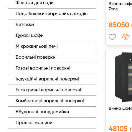
Фільтри для води
Винна шафа 
Витяжки для кухні
Переглянути всі
Zone
Подрібнювачі харчових відходів
Духові шафи
85050 
Витяжки
Варильні поверхні
Духові шафи
Мікрохвильові печі
Мікрохвильові печі
Варильні поверхні
Посудомийки
Газові варильні поверхні
Індукційні варильні поверхні
Пральні машини
Електричні варильні поверхні
Сушильні машини
Комбіновані варильні поверхні
Винна шафа
Вбудовані посудомийки
Холодильне обладнання
Пральні машини
48105 
Сантехніка