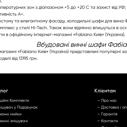
;
мпературних зон з діапазоном +5 до +20 С та захист від УФ;
ивність А+.
стому та елегантному фасаду, холодильні шафи для вина Ф
плекс у стилі Hi-Tech. Також вони відмінно впишуться в осно
ти в офіційному інтернет-магазині «Fabiano Київ» (Україна).
Вбудовані винні шафи Фабіан
магазині «Fabiano Київ» (Україна) представлені популярні з
делі від 13195 грн.
лог
Клієнтам
ційні Комплекти
Про нас
ішувач у Подарунок
Доставка і о
хонні мийки
Гарантія
хонні змішувачі
Контакти