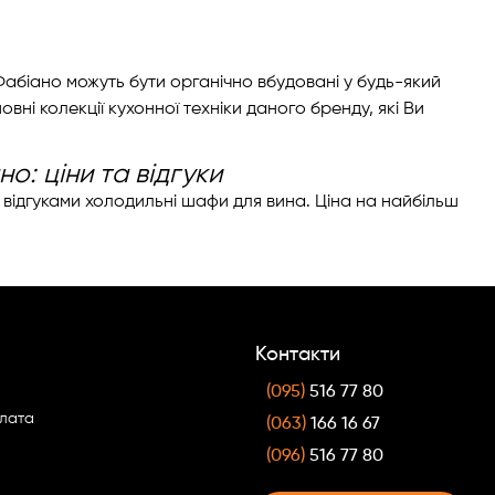
абіано можуть бути органічно вбудовані у будь-який
вні колекції кухонної техніки даного бренду, які Ви
о: ціни та відгуки
а відгуками холодильні шафи для вина. Ціна на найбільш
Контакти
(095)
516 77 80
плата
(063)
166 16 67
(096)
516 77 80