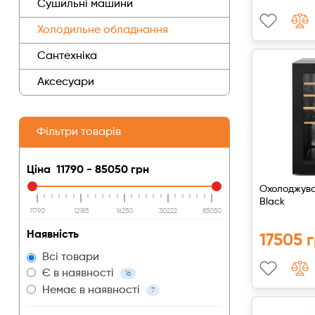
Сушильні машини
Холодильне обладнання
Аксесуари
Сантехніка
Аксесуари
Фільтри товарів
Ціна
11790
-
85050
грн
Охолоджува
Black
11790
12185
16250
30222
85050
Наявність
17505 
Всі товари
Є в наявності
16
Немає в наявності
7