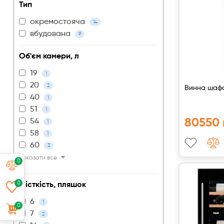
Тип
окремостояча
14
вбудована
9
Об'єм камери, л
19
1
20
2
Винна шафа
40
1
51
1
80550 
54
1
58
1
60
3
Показати все
0
0
Місткість, пляшок
6
1
0
7
2