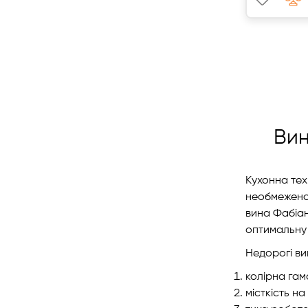
Вин
Кухонна тех
необмежено 
вина Фабіан
оптимальну 
Недорогі ви
колірна гам
місткість н