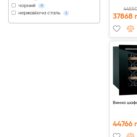
чорний
19
44550
нержавіюча сталь
3
37868 
Винна шафа
44766 