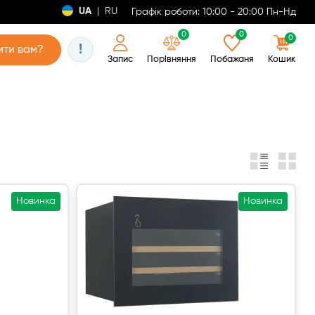
UA
|
RU
Графік роботи: 10:00 - 20:00 Пн-Нд
0
0
0
!
ти вам?
Запис
Порівняння
Побажаня
Кошик
Новинка
Новинка