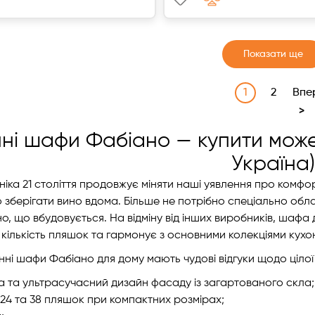
Показати ще
1
2
Впе
>
ні шафи Фабіано — купити може
Україна
ніка 21 століття продовжує міняти наші уявлення про комф
зберігати вино вдома. Більше не потрібно спеціально обл
о, що вбудовується. На відміну від інших виробників, шаф
кількість пляшок та гармонує з основними колекціями кухон
нні шафи Фабіано для дому мають чудові відгуки щодо цілої
а та ультрасучасний дизайн фасаду із загартованого скла;
а 24 та 38 пляшок при компактних розмірах;