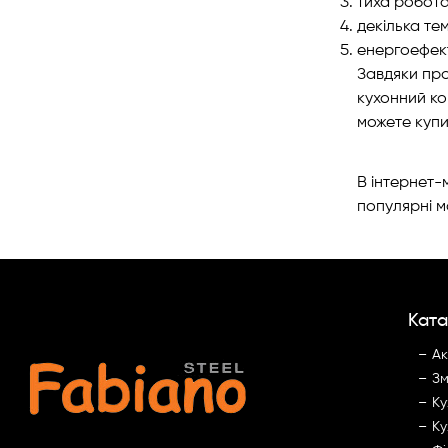
тиха робота
декілька те
енергоефект
Завдяки про
кухонний ком
можете купи
В інтернет-
популярні мо
Ката
Ак
Зм
Ку
Ку