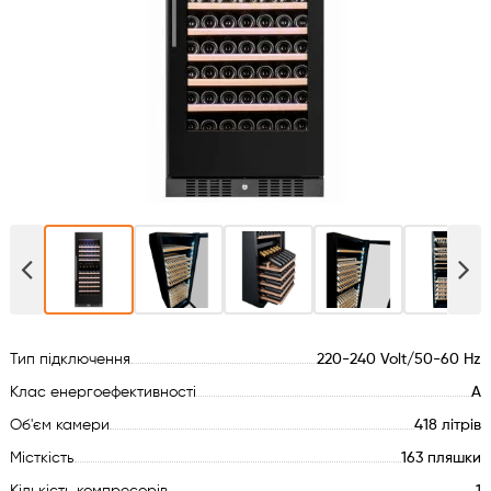
Духові шафи
Варильні поверхні
Мікрохвильові печі
Посудомийки
Пральні машини
Сушильні машини
Тип підключення
220-240 Volt/50-60 Hz
Холодильне обладнання
Клас енергоефективності
А
Об'єм камери
418 літрів
Сантехніка
Місткість
163 пляшки