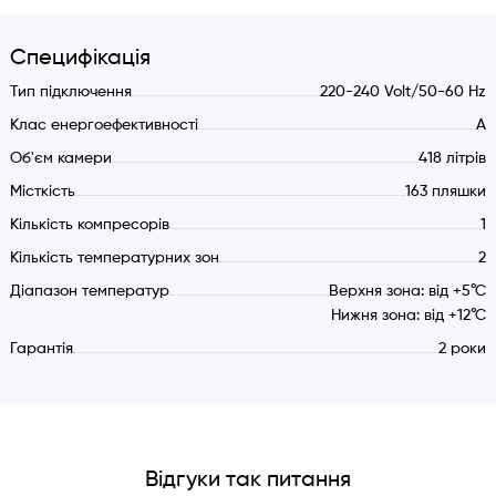
можливістю регулювання інтенсивності світла.
Стандартне оснащенная: Завіси з права, ручка з ліва.
Специфікація
Додатково: Можливість перестановки завіс фасаду з
права на ліво (завіси для перероблення в комплекті).
Тип підключення
220-240 Volt/50-60 Hz
Характеристики:
Клас енергоефективності
А
Об'єм камери
418 літрів
Електрика 220-240 V/50-60 Hz.
Місткість
163 пляшки
Клас енергоефективності: А.
Об’єм камери: 418 літрів.
Кількість компресорів
1
Місткість: 163 стандартні пляшки типу бордо.
Кількість температурних зон
2
Дерев'яні висувні полиці на телескопічних напрямних.
Діапазон температур
Верхня зона: від +5°С
У верхній та нижній камерах спеціальні підставки
Нижня зона: від +12°С
пляшок для розміщення під нахилом – демонстраційна
Гарантія
2 роки
вітрина.
Тип холодоагенту: R600a
Кількість температурних зон: 2
Верхня зона: від +5°С.
Відгуки так питання
Нижня зона: від +12°С.