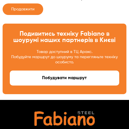
Продовжити
Подивитись техніку Fabiano в
шоурумі наших партнерів в Києві
Товар доступний в ТЦ Аракс.
Побудуйте маршрут до шоуруму та перегляньте техніку
особисто.
Побудувати маршрут