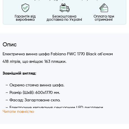
Гарантія від
Безкоштовна
Оплата при
виробника
доставка по Україні
отриманні
Опис
Електрична винна шафа Fabiano FWC 1770 Black об'ємом
418 літрів, що вміщає 163 пляшки.
Зовнішній вигляд:
Окремо стояча винна шафа.
Розмір (ШхВ): 600х1770 мм.
Фасад: Загартоване скло.
Електронне керування сенсорним LED дисплеєм.
Читати повністю
Металева ручка фасаду з логотипом.
Підсвічування камери боковими LED стрічками з