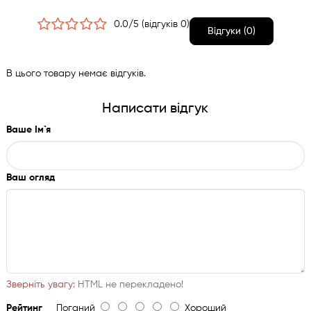
Електронний термостат.
0.0/5 (відгуків 0)
Кліматичний клас: ST / N.
Відгуки (0)
Рівень шуму згідно євронорм: 40 dB(A).
Подвійне скління фасаду (склопакет).
В цього товару немає відгуків.
Спеціальна обробка скла фасаду, що перешкоджає
проходженню ультрафіолетових променів.
Написати відгук
Замок для зачинення приладу.
Ваше Ім`я
Додатково: Подарунковий футляр, для зручного
транспортування пляшок зі захисного матеріалу для
збереження температури.
Ваш огляд
Зверніть увагу:
HTML не перекладено!
Рейтинг
Поганий
Хороший