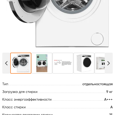
Духовые шкафы
Варочные поверхности
Микроволновые печи
Посудомойки
Стиральные машины
Сушильные машины
Тип
отдельностоящая
Холодильное оборудование
Загрузка для стирки
9 кг
Класс энергоэффективности
A+++
Сантехника
Класс стирки
A