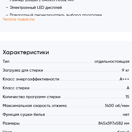
Размер (ВхШхГ): 845x597x582 мм.
Электронный LED дисплей
Поворотный переключатель выбора программ
Читати повністю
Большой проём для загрузки с увеличенным
иллюминатором
Характеристики:
Класс энергоэффективности стиральных циклов: А+++
Характеристики
Загрузка белья для стирки (max.): 9 кг.
Тип
отдельностоящая
Класс стирки: А
Загрузка для стирки
9 кг
Отжим: 1400 оборотов (max.)
Класс энергоэффективности
A+++
Градация оборотов отжима: 1400-1200-1000-800-600-
Класс стирки
A
400-0
Температурные режимы стирки: 90ºС, 80ºС, 70ºС, 60ºС,
Количество программ стирки
15
50ºС, 40ºС, 30ºС, 20ºС холодная вода
Максимальная скорость отжима
1400 об/мин
Отсрочка старта до 24 часов
Функция сушки белья
нет
Информативный LED дисплей
Размеры
845x597x582 мм
Бесступенчатый бесщёточный тихий экономичный