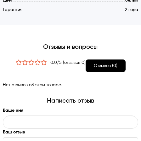
Цвет
белый
электромотор BLDC
Гарантия
2 года
Уровень шума дБ(А): Стирка 50 / Отжим 75
Сливной шланг: 150 см.
Шланг подачи воды: 100 см.
Расход воды при выборе программы ЭКО (20ºС): 44
литра
Отзывы и вопросы
Годовое потребление электроэнергии: 168 кВтЧ.
Функция замок «защита от детей»
0.0/5 (отзывов 0)
Отзывов (0)
Потребляемая мощность (max.): 2200 вт.
Программы стирки:
Нет отзывов об этом товаре.
Хлопок, Хлопок ЭКО,
ЭКО 20ºС, Синтетика,
Написать отзыв
Шерсть, Ручная стирка,
Ваше имя
Полоскание, Антиалергия,
Отжим, Ежедневная 60 минут,
Быстрая 15 минут, Одеяла,
Ваш отзыв
Блузки / Рубашки,