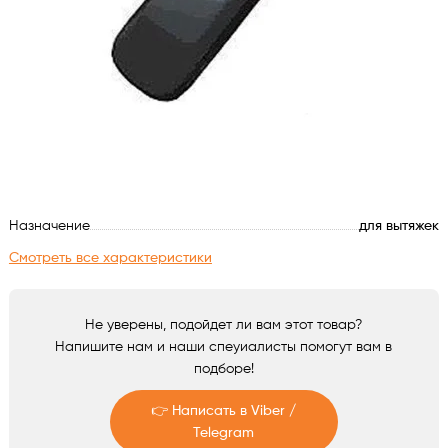
Духовые шкафы
Варочные поверхности
Микроволновые печи
Посудомойки
Назначение
для вытяжек
Стиральные машины
Смотреть все характеристики
Сушильные машины
Не уверены, подойдет ли вам этот товар?
Напишите нам и наши спеуиалисты помогут вам в
Холодильное оборудование
подборе!
Сантехника
👉 Написать в Viber /
Telegram