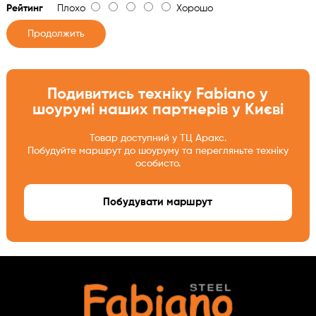
Рейтинг
Плохо
Хорошо
Продолжить
Подивитись техніку Fabiano у
шоурумі наших партнерів у Києві
Товар доступний у ТЦ Аракс.
Побудуйте маршрут до шоуруму та перегляньте техніку
особисто.
Побудувати маршрут