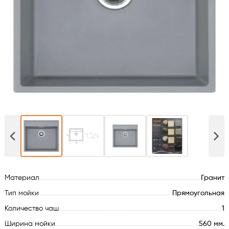
Духовые шкафы
Варочные поверхности
Микроволновые печи
Посудомойки
Стиральные машины
Сушильные машины
Материал
Гранит
Холодильное оборудование
Тип мойки
Прямоугольная
Сантехника
Количество чаш
1
Ширина мойки
560 мм.