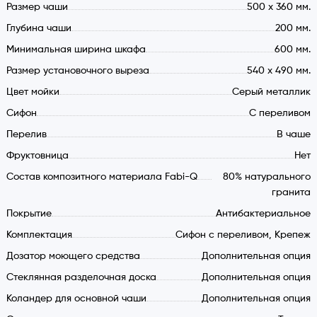
Размер чаши
500 x 360 мм.
Глубина чаши
200 мм.
Минимальная ширина шкафа
600 мм.
Размер установочного выреза
540 x 490 мм.
Цвет мойки
Серый металлик
Cифон
С переливом
Перелив
В чаше
Обзор гранитной мойки
Fabiano
Quadro 56х51
Фруктовница
Нет
Состав композитного материала Fabi-Q
80% натурального
Данная модель изготовлена из прочного материала и
гранита
выпускается в разных расцветках.
Покрытие
Антибактериальное
Дизайн и расцветки
Комплектация
Сифон с переливом, Крепеж
Мойка прямоугольной формы представлена в белом,
Дозатор моющего средства
Дополнительная опция
песочном, кремовом цвете и оттенках антрацит, титаниум,
Стеклянная разделочная доска
Дополнительная опция
эспрессо.
Коландер для основной чаши
Дополнительная опция