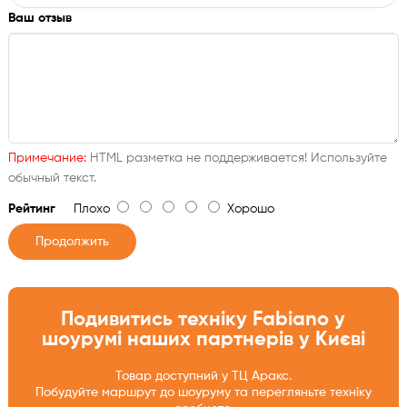
Ваш отзыв
Примечание:
HTML разметка не поддерживается! Используйте
обычный текст.
Рейтинг
Плохо
Хорошо
Продолжить
Подивитись техніку Fabiano у
шоурумі наших партнерів у Києві
Товар доступний у ТЦ Аракс.
Побудуйте маршрут до шоуруму та перегляньте техніку