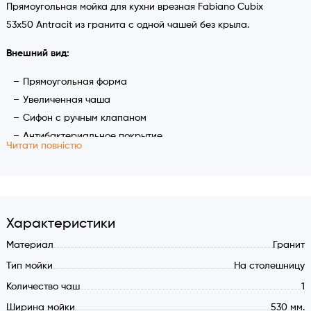
Прямоугольная мойка для кухни врезная Fabiano Cubix
53x50 Antracit из гранита с одной чашей без крыла.
Внешний вид:
Прямоугольная форма
Увеличенная чаша
Сифон с ручным клапаном
Антибактериальное покрытие
Читати повністю
Круглый перелив
Характеристики:
Размер мойки: 530x500 мм.
Глубина чаши: 190 мм.
Характеристики
Без крыла
Материал
Гранит
Сифон с клапаном и отстойником
Тип мойки
На столешницу
Перелив в чаше
Количество чаш
1
Композитный материал: 80% гранита
Ширина мойки
530 мм.
Ширина шкафа (мин.): 600 мм.