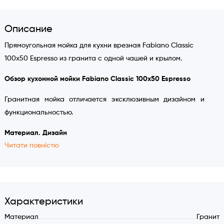
Описание
Прямоугольная мойка для кухни врезная Fabiano Classic
100x50 Espresso из гранита с одной чашей и крылом.
Обзор кухонной мойки
Fabiano Classic 100x50 Espresso
Гранитная мойка отличается эксклюзивным дизайном и
функциональностью.
Материал. Дизайн
Читати повністю
Мойка изготовлена из композитного материала,
состоящего на 80% из натурального гранита,
дополненного полимерным связующим. Также, в изделие
добавлен красящий пигмент, благодаря которому модель
Характеристики
может быть белого, песочного, кремового оттенков и цвета
Материал
Гранит
антрацит.