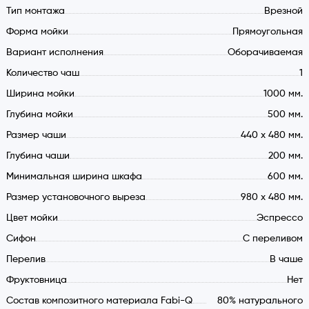
Тип монтажа
Врезной
Мойка прямоугольной формы состоит из достаточно
Форма мойки
Прямоугольная
вместительной чаши и рабочей площадки. Модель
Вариант исполнения
Оборачиваемая
оборачиваемая, поэтому крыло может быть размещено с
Количество чаш
1
любой стороны, в зависимости от ваших предпочтений и
особенностей кухни. На рабочей площадке можно сушить
Ширина мойки
1000 мм.
посуду или размораживать продукты.
Глубина мойки
500 мм.
Размер чаши
440 x 480 мм.
Прочность и долговечность
Глубина чаши
200 мм.
Гранитная мойка отличается не только привлекательным
Минимальная ширина шкафа
600 мм.
дизайном, но и повышенной прочностью и устойчивостью к
Размер установочного выреза
980 x 480 мм.
разного рода воздействиям. Срок службы такой кухонной
Цвет мойки
Эспрессо
мойки достаточно длительный (не меньше 10 лет).
Cифон
С переливом
Забота о здоровье
Перелив
В чаше
Мойка Fabiano Classic 100x50 Beige имеет
Фруктовница
Нет
антибактериальное покрытие, препятствующее
Состав композитного материала Fabi-Q
80% натурального