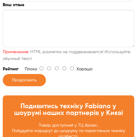
Ваш отзыв
Примечание:
HTML разметка не поддерживается! Используйте
обычный текст.
Рейтинг
Плохо
Хорошо
Продолжить
Подивитись техніку Fabiano у
шоурумі наших партнерів у Києві
Товар доступний у ТЦ Аракс.
Побудуйте маршрут до шоуруму та перегляньте техніку
особисто.