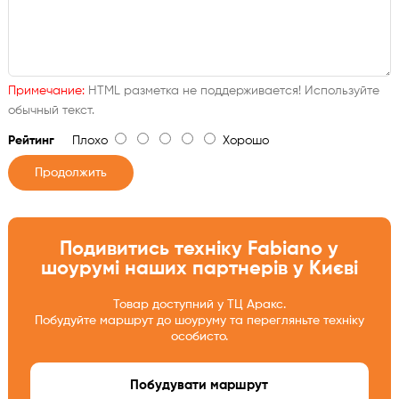
Примечание:
HTML разметка не поддерживается! Используйте
обычный текст.
Рейтинг
Плохо
Хорошо
Продолжить
Подивитись техніку Fabiano у
шоурумі наших партнерів у Києві
Товар доступний у ТЦ Аракс.
Побудуйте маршрут до шоуруму та перегляньте техніку
особисто.
Побудувати маршрут