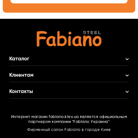
Каталог
Акционные Комплекты
Клиентам
Смеситель в Подарок
О нас
Контакты
Кухонные мойки
Доставка и оплата
Кухонные смесители
(095)
516 77 80
Гарантия
Фильтры для воды
Интернет магазин fabiano.kiev.ua является официальным
(063)
166 16 67
Контакты
партнером компании "Fabiano Украина"
Измельчители пищевых отходов
(096)
516 77 80
Сотрудничество
Фирменный салон Fabiano в городе Киев
Вытяжки