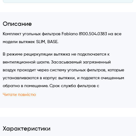
Описание
Комплект угольных фильтров Fabiano 8100.504.0383 на все
модели вытяжек SLIM, BASE.
В режиме рециркуляции вытяжка не подключается к
вентиляционной шахте. Засасываемый загрязненный
воздух проходит через систему угольных фильтров, которые
устанавливаются в корпус вытяжки, и подается очищенным
обратно в помещение. Срок служба фильтров с
активированным углем составляет примерно 6 месяцев. По
Читати повністю
истечении этого срока, для эффективности вытяжки
фильтры необходимо заменять новыми.
Характеристики