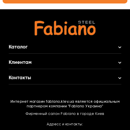
Каталог
Акционные Комплекты
Клиентам
Смеситель в Подарок
О нас
Контакты
Кухонные мойки
Доставка и оплата
Кухонные смесители
(095)
516 77 80
Гарантия
Фильтры для воды
Интернет магазин fabiano.kiev.ua является официальным
(063)
166 16 67
Контакты
партнером компании "Fabiano Украина"
Измельчители пищевых отходов
(096)
516 77 80
Сотрудничество
Фирменный салон Fabiano в городе Киев
Вытяжки
Каталоги PDF
Адресс и контакты:
Духовые шкафы
Обратный звонок