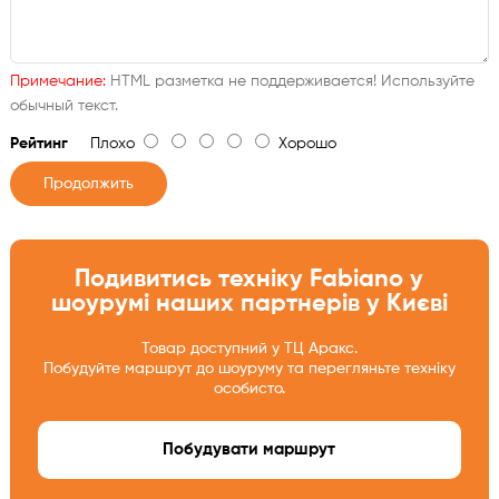
Примечание:
HTML разметка не поддерживается! Используйте
обычный текст.
Рейтинг
Плохо
Хорошо
Продолжить
Подивитись техніку Fabiano у
шоурумі наших партнерів у Києві
Товар доступний у ТЦ Аракс.
Побудуйте маршрут до шоуруму та перегляньте техніку
особисто.
Побудувати маршрут