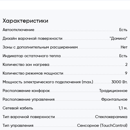
Тип нагрева Hi-Light
9 уровней мощности
Характеристики
Цифровой LED дисплей индикации
Автоотключение
Есть
Индикатор остаточного тепла
Дизайн варочной поверхности
"Домино"
Электричество: 220 240 V / 50 - 60 Hz / 3 kW
Зоны с дополнительным расширением
Нет
Усиленный сетевой кабель 110 см.
Индикатор остаточного тепла
Есть
Таймер авто отключения
Функция ключ (защита от детей)
Количество зон нагрева
2
Защита от перегрева
Количество режимов мощности
9
Ограничитель времени работы
Мощность электрического подключения (max.)
3000 Вт.
Дальняя зона нагрева : 1,8 кВт. Диаметр 20 см.
Расположение конфорок
Традиционное
Ближняя зона нагрева 1,2 кВт. Диаметр 16,5 см.
Расположение управления
Фронтальное
Сетевой кабель
1,1 м.
Тип варочной поверхности
Стеклокерамика
Тип управления
Сенсорное (TouchControl)