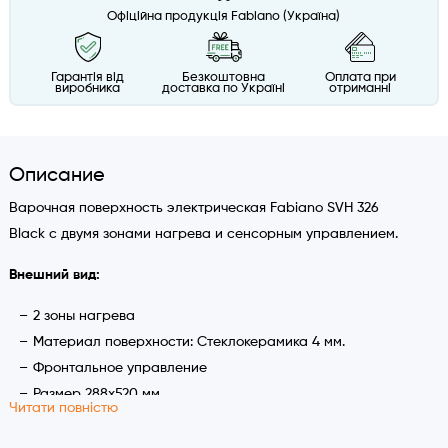
Офіційна продукція Fabiano (Україна)
Гарантія від
Безкоштовна
Оплата при
виробника
доставка по Україні
отриманні
Описание
Варочная поверхность электрическая Fabiano SVH 326
Black с двумя зонами нагрева и сенсорным управлением.
Внешний вид:
2 зоны нагрева
Материал поверхности: Стеклокерамика 4 мм.
Фронтальное управление
Размер 288х520 мм.
Читати повністю
Сенсорное управление Touch Control
Характеристики: