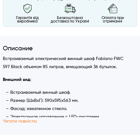
Гарантія від
Безкоштовна
Оплата при
виробника
доставка по Україні
отриманні
Описание
Встраиваемый электрический винный шкаф Fabiano FWC
597 Black объемом 85 литров, вмещающий 36 бутылок.
Внешний вид:
Встраиваемый винный шкаф.
Размер (ШхВхГ): 590х595х563 мм.
Фасад: закаленное стекло.
Электронное управление с LED-дисплеем.
Читати повністю
Без ручки открывания.
Открывание с помощью сенсорной кнопки на дверце с