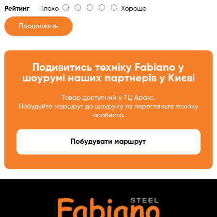
Рейтинг
Плохо
Хорошо
Продолжить
Подивитись техніку Fabiano у
шоурумі наших партнерів у Києві
Товар доступний у ТЦ Аракс.
Побудуйте маршрут до шоуруму та перегляньте техніку
особисто.
Побудувати маршрут