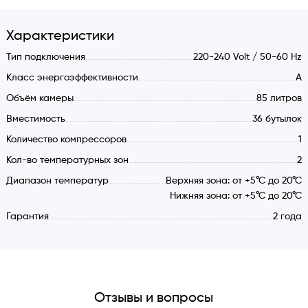
автоматическим приводом.
Подсветка камеры светодиодной лентой.
Характеристики
Характеристики:
Тип подключения
220-240 Volt / 50-60 Hz
Электропитание 220-240 В/50-60 Гц.
Класс энергоэффективности
А
Класс энергоэффективности: А.
Объём камеры
85 литров
Компрессорный тип охлаждения.
Вместимость
36 бутылок
Объем камеры: 85 литров.
Вместимость: 36 стандартных бутылок типа бордо.
Количество компрессоров
1
Деревянные выдвижные полки: 3 шт.
Кол-во температурных зон
2
Тип хладагента: R600a.
Диапазон температур
Верхняя зона: от +5°С до 20°С
Количество температурных зон: 2.
Нижняя зона: от +5°С до 20°С
Температурные режимы: от +5°С до 20°С.
Гарантия
2 года
Электронный термостат.
Климатический класс: SN/N/ST.
Уровень шума согласно евронормам: 39 dB(A).
Двойное остекление фасада (стеклопакет).
Отзывы и вопросы
Специальная обработка стекла фасада,