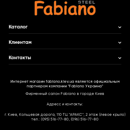
Каталог
Акционные Комплекты
Клиентам
Смеситель в Подарок
О нас
Контакты
Кухонные мойки
Доставка и оплата
Кухонные смесители
(095)
516 77 80
Гарантия
Фильтры для воды
Интернет магазин fabiano.kiev.ua является официальным
(063)
166 16 67
Контакты
партнером компании "Fabiano Украина"
Измельчители пищевых отходов
(096)
516 77 80
Сотрудничество
Фирменный салон Fabiano в городе Киев
Вытяжки
Каталоги PDF
Адресс и контакты:
Духовые шкафы
Обратный звонок
Возврат товара
г. Киев, Кольцевая дорога, 110 ТЦ "АРАКС", 2 этаж (левое крыло)
Микроволновые печи
тел.: (095) 516-77-80, (096) 516-77-80
Договор оферты
Газовые варочные поверхности