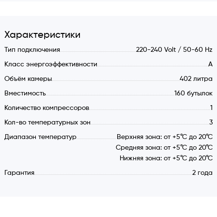
Подсветка камеры LED-лентой.
Возможность перевесить петли двери с правой на
Характеристики
левую сторону.
Характеристики:
Тип подключения
220-240 Volt / 50-60 Hz
Класс энергоэффективности
А
Электрика 220-240 В/50-60 Гц.
Объём камеры
402 литра
Класс энергоэффективности: А.
Вместимость
160 бутылок
Компрессорный тип охлаждения.
Объем камеры: 402 литра.
Количество компрессоров
1
Вместимость: 160 стандартных бутылок типа бордо.
Кол-во температурных зон
3
Деревянные выдвижные полки: 13 шт.
Диапазон температур
Верхняя зона: от +5°С до 20°С
Тип хладагента: R600a.
Средняя зона: от +5°С до 20°С
Количество температурных зон: 3.
Нижняя зона: от +5°С до 20°С
Температурные режимы: от +5°С до 20°С.
Гарантия
2 года
Электронный термостат.
Климатический класс: SN/N/ST.
Уровень шума согласно евронормам: 41 dB(A).