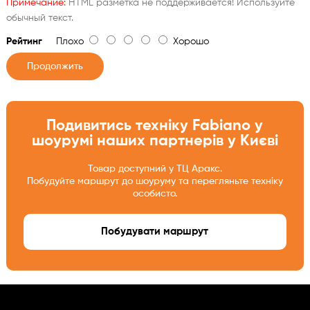
Примечание:
HTML разметка не поддерживается! Используйте
обычный текст.
Рейтинг
Плохо
Хорошо
Продолжить
Подивитись техніку Fabiano у
шоурумі наших партнерів у Києві
Товар доступний у ТЦ Аракс.
Побудуйте маршрут до шоуруму та перегляньте техніку
особисто.
Побудувати маршрут