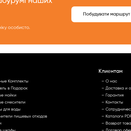
 шоурумі наших
Побудувати маршрут
іку особисто.
Клиентам
ные Комплекты
О нас
ель в Подарок
Доставка и 
ые мойки
Гарантия
ые смесители
Контакты
ы для воды
Сотрудничес
чители пищевых отходов
Каталоги PD
и
Возврат тов
е шкафы
Договор офе