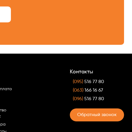
Контакты
(095)
516 77 80
оплата
(063)
166 16 67
(096)
516 77 80
тво
Обратный звонок
F
ара
рты