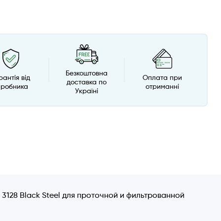
Безкоштовна
рантія від
Оплата при
доставка по
иробника
отриманні
Україні
128 Black Steel для проточной и фильтрованной