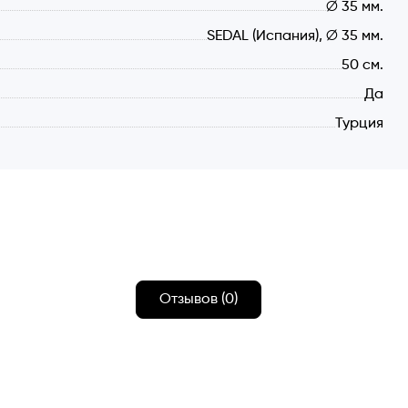
∅ 35 мм.
ехнической воды.
SEDAL (Испания), ∅ 35 мм.
щая сталь.
50 см.
различных функции.
Да
г вверх открывает холодную воду, для открытия
Турция
Отзывов (0)