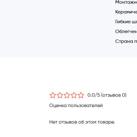
Монтажн
Монта
Керамиче
Испан
Матер
Гибкие ш
Удобн
Облегчен
Полож
Страна п
горячей
0.0/5 (отзывов 0)
Оценка пользователей
Нет отзывов об этом товаре.