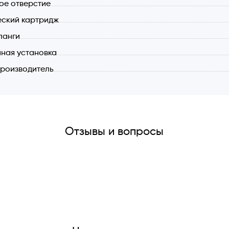
ое отверстие
жное отверстие 35 мм.
ский картридж
ский керамический дисковый картридж SEDAL 35 мм. для т
иал смесителя: латунь не содержащий свинец + нержавею
ланги
о пользоваться гибким выдвижным изливом, имеющим три 
ная установка
ение картриджа технической воды - холодный старт: Рыча
роизводитель
 воды рычаг тянется на себя.
Отзывы и вопросы