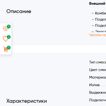
Внешний 
Описание
Комби
Подкл
Подкл
0
Эласт
Читати п
0
Вылив
Комби
0
Из вн
Средн
Тип смес
Из вн
с техни
Цвет сме
Характер
Материал
Экскл
Излив
Отдел
Выдвижн
Угол 
Подключе
Характеристики
Гибки