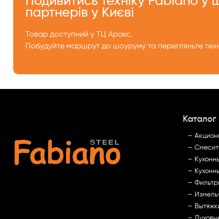
Подивитись техніку Fabiano у
партнерів у Києві
Товар доступний у ТЦ Аракс.
Побудуйте маршрут до шоуруму та перегляньте техн
Каталог
Акцион
Смесит
Кухонн
Кухонн
Фильтр
Измель
Вытяжк
Духовы