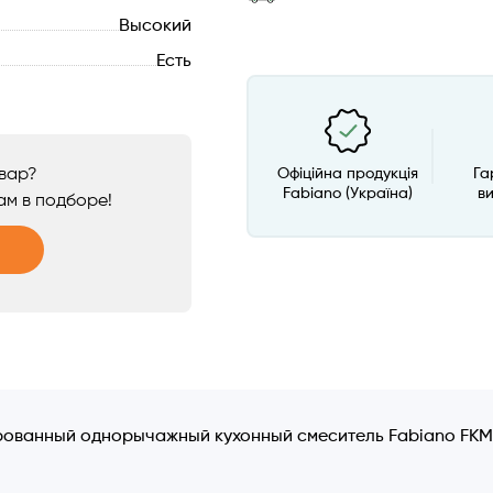
Высокий
Есть
овар?
Офіційна продукція
Га
Fabiano (Україна)
в
ам в подборе!
ованный однорычажный кухонный смеситель Fabiano FKM 3