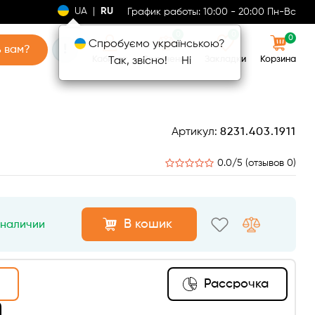
UA
|
RU
График работы: 10:00 - 20:00 Пн-Вс
0
0
0
Спробуємо українською?
!
 вам?
Кабинет
Сравнение
Закладки
Корзина
Так, звісно!
Ні
Артикул:
8231.403.1911
0.0/5 (отзывов 0)
В кошик
 наличии
Рассрочка