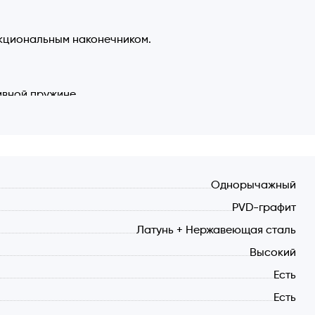
нкциональным наконечником.
ивной пружине.
и необходимости.
ей душ.
а.
Однорычажный
 вода отдельным каналом, который не смешивается
PVD-графит
Латунь + Нержавеющая сталь
Высокий
а выдвижном изливе.
Есть
Есть