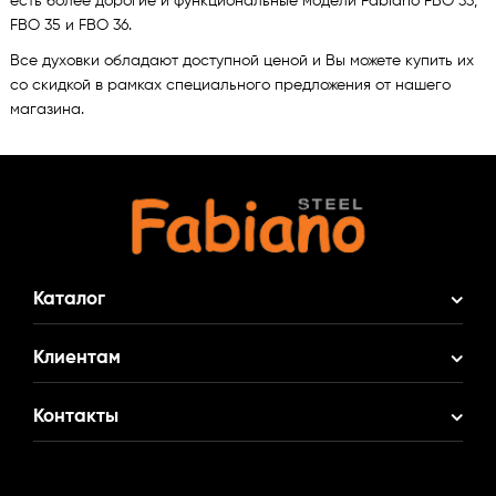
есть более дорогие и функциональные модели Fabiano FBO 33,
FBO 35 и FBO 36.
Все духовки обладают доступной ценой и Вы можете купить их
со скидкой в рамках специального предложения от нашего
магазина.
Каталог
Акционные Комплекты
Клиентам
Смеситель в Подарок
О нас
Контакты
Кухонные мойки
Доставка и оплата
Кухонные смесители
(095)
516 77 80
Гарантия
Фильтры для воды