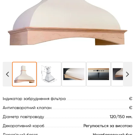
Духові шафи
Варильні поверхні
Мікрохвильові печі
Посудомийки
Пральні машини
Сушильні машини
Індикатор забруднення фільтра
Є
Холодильне обладнання
Антиповоротний клапан
Є
Діаметр повітроводу
120/150 мм.
Сантехніка
Декоративний короб
Регулюється за висотою