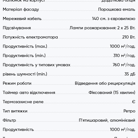
Малюнок на корпусі
Додаткова опція
Матеріал фасаду
Порошкова емаль
Мережевий кабель
140 см. з євровилкою
Підсвічування
Лампи розжарювання: 2 х 25 Вт.
Потужність електромотора
210 Вт.
Продуктивність (max.)
1000 м³/год.
Продуктивність (min.)
310 м³/год.
Продуктивність у типових умовах
760 м³/год.
рівень шумності (min.)
35 дБ
Режим роботи
Відведення або рециркуляція
Таймер авто відключення
Фіксований (15 хвилин)
Термозахисне реле
Є
Тип витяжки
Ретро
Фільтр
П'ятишаровий, алюмінієвий
Продуктивність
1000 м³/год.