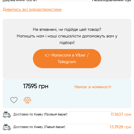
Дерев'яний багет
Незабарвлений бук
Аксесуари
Дивитись всі характеристики
Не впевнені, чи підійде цей товар?
Напишіть нам і наші спеціалісти допоможуть вам у
підборі!
👉 Написати в Viber /
Telegram
Telegram
17595 грн
Немає в наявності
Viber
11.1607 грн
Доставка по Киеву (Правый берег)
13.3928 грн
Доставка по Киеву (Левый берег)