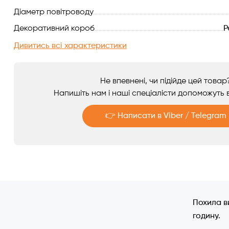
Діаметр повітроводу
Аксесуари
Декоративний короб
Р
Дивитись всі характеристики
Не впевнені, чи підійде цей товар
Напишіть нам і наші спеціалісти допоможуть в
👉 Написати в Viber / Telegram
Telegram
Viber
Похила в
годину.