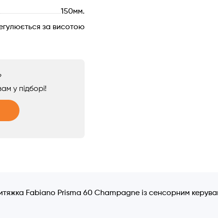
150мм.
егулюється за висотою
?
ам у підборі!
итяжка Fabiano Prisma 60 Champagne із сенсорним керува