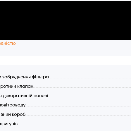
овністю
р забруднення фільтра
ротний клапан
а декоративній панелі
повітроводу
вний короб
 двигунів