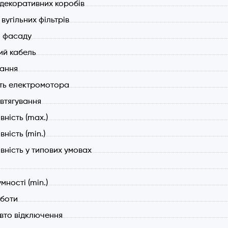
 декоративних коробів
вугільних фільтрів
 фасаду
й кабель
вання
ть електромотора
втягування
ність (max.)
ність (min.)
вність у типових умовах
мності (min.)
боти
вто відключення