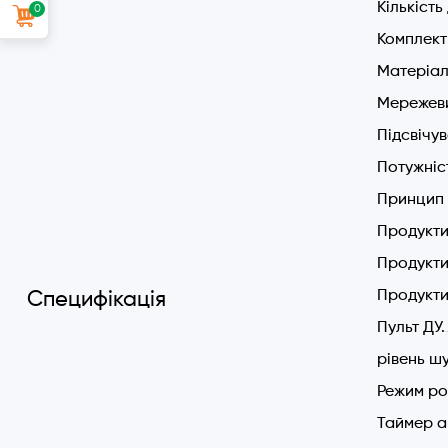
Кількість
0
Комплект 
Матеріал
Мережеви
Підсвічу
Потужніс
Принцип 
Продуктив
Продуктив
Продукти
Специфікація
Пульт ДУ.
рівень шу
Режим ро
Таймер а