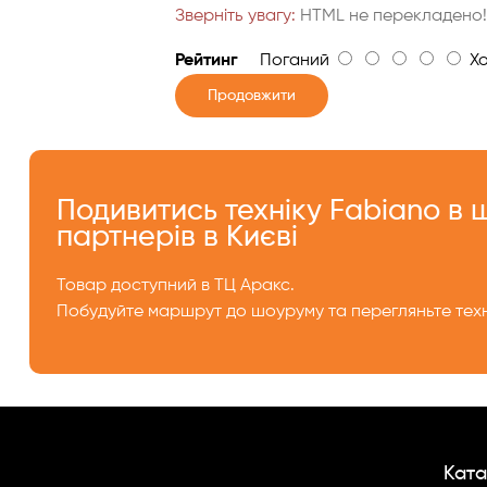
Зверніть увагу:
HTML не перекладено
Рейтинг
Поганий
Хо
Продовжити
Подивитись техніку Fabiano в
партнерів в Києві
Товар доступний в ТЦ Аракс.
Побудуйте маршрут до шоуруму та перегляньте техн
Ката