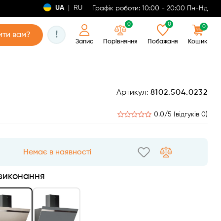
UA
|
RU
Графік роботи: 10:00 - 20:00 Пн-Нд
0
0
0
!
ти вам?
Запис
Порівняння
Побажаня
Кошик
Артикул:
8102.504.0232
0.0/5 (відгуків 0)
Немає в наявності
 виконання