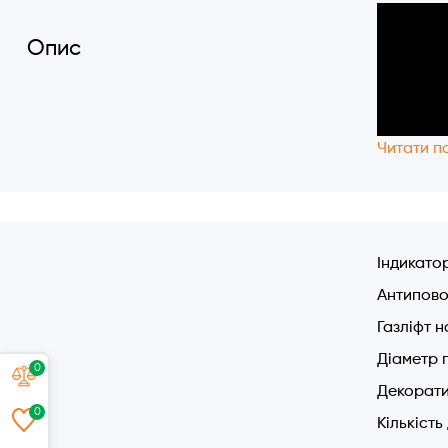
Опис
Читати п
Індикато
Антипово
Газліфт н
Діаметр 
0
Декорати
0
Кількість