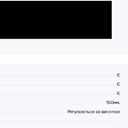
Є
Є
Є
150мм.
Регулюється за висотою