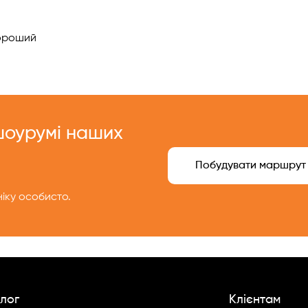
!
роший
 шоурумі наших
Побудувати маршрут
іку особисто.
лог
Клієнтам