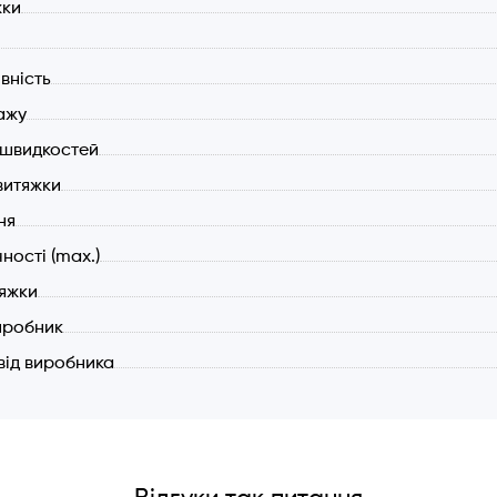
жки
вність
ажу
ь швидкостей
витяжки
ня
чності (max.)
тяжки
иробник
 від виробника