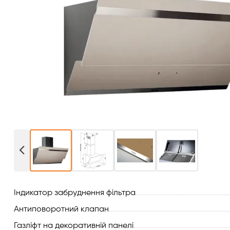
Витяжки для кухні
Переглянути всі
Духові шафи
Варильні поверхні
Мікрохвильові печі
Посудомийки
Пральні машини
Сушильні машини
Індикатор забруднення фільтра
Холодильне обладнання
Антиповоротний клапан
Сантехніка
Газліфт на декоративній панелі