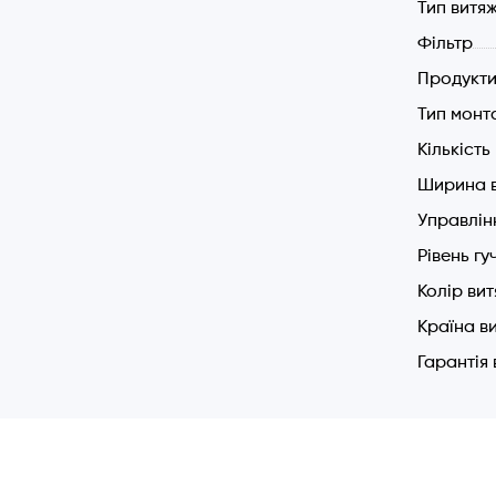
Тип витя
Фільтр
Продукти
Тип монт
Кількіст
Ширина 
Управлін
Рівень гу
Колір ви
Країна в
Гарантія