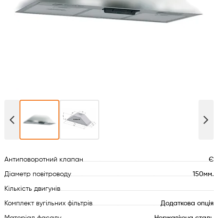
Духові шафи
Варильні поверхні
Мікрохвильові печі
Посудомийки
Пральні машини
Сушильні машини
Антиповоротний клапан
Є
Холодильне обладнання
Діаметр повітроводу
150мм.
Кількість двигунів
Сантехніка
Комплект вугільних фільтрів
Додаткова опція