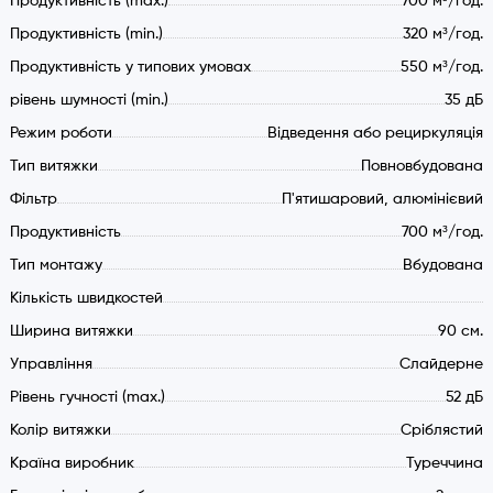
Продуктивність (max.)
700 м³/год.
Продуктивність (min.)
320 м³/год.
Продуктивність у типових умовах
550 м³/год.
рівень шумності (min.)
35 дБ
Огляд витяжки Fabiano Ecobox
Режим роботи
Відведення або рециркуляція
Тип витяжки
Повновбудована
Повновбудована модель з високою продуктивністю та
простим керуванням.
Фільтр
П'ятишаровий, алюмінієвий
Продуктивність
700 м³/год.
Матеріали. Особливості монтажу
Тип монтажу
Вбудована
Дана модель випускається у корпусі з високоякісної
Кількість швидкостей
нержавіючої сталі. Витяжка повністю вбудовується в кухонні
Ширина витяжки
90 см.
меблі, тому підійде до будь-якого кухонного інтер'єру.
Управління
Слайдерне
Продуктивність. Управління
Рівень гучності (max.)
52 дБ
Колір витяжки
Сріблястий
Витягуючий пристрій обладнано потужним мотором,
Країна виробник
Туреччина
завдяки якому витяжка чудово очищає повітря на великій