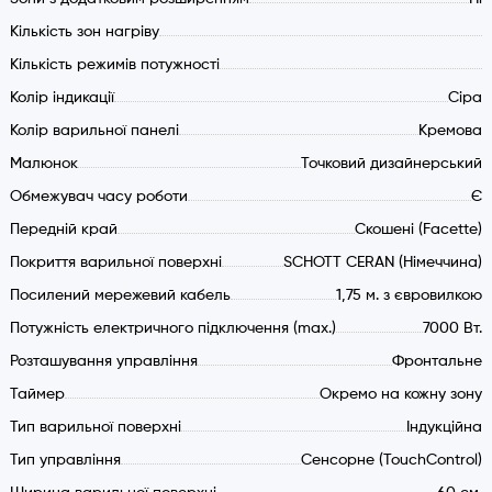
Кількість зон нагріву
Кількість режимів потужності
Колір індикації
Сіра
Колір варильної панелі
Кремова
Малюнок
Точковий дизайнерський
Обмежувач часу роботи
Є
Передній край
Скошені (Facette)
Покриття варильної поверхні
SCHOTT CERAN (Німеччина)
Посилений мережевий кабель
1,75 м. з євровилкою
Потужність електричного підключення (max.)
7000 Вт.
Розташування управління
Фронтальне
Таймер
Окремо на кожну зону
Тип варильної поверхні
Індукційна
Тип управління
Сенсорне (TouchControl)