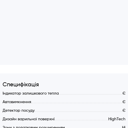
Специфікація
Індикатор залишкового тепла
Є
Автовимкнення
Є
Детектор посуду
Є
Дизайн варильної поверхні
HighTech
Зони з додатковим розширенням
Ні