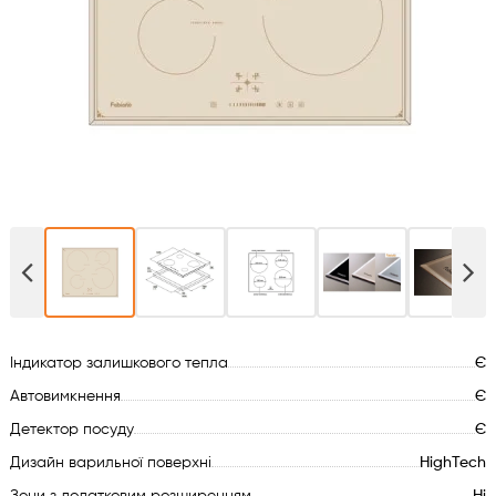
Духові шафи
Варильні поверхні
Мікрохвильові печі
Посудомийки
Пральні машини
Сушильні машини
Індикатор залишкового тепла
Є
Холодильне обладнання
Автовимкнення
Є
Детектор посуду
Є
Сантехніка
Дизайн варильної поверхні
HighTech