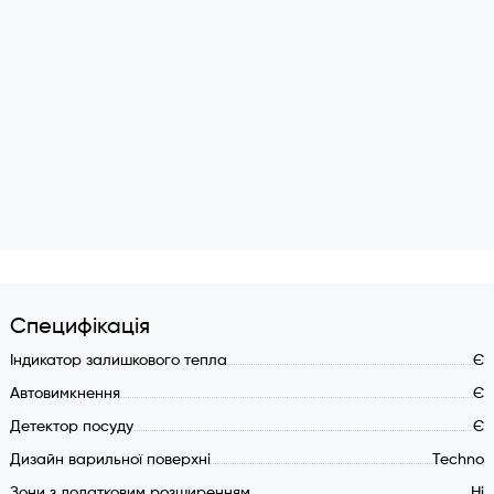
Специфікація
Індикатор залишкового тепла
Є
Автовимкнення
Є
Детектор посуду
Є
Дизайн варильної поверхні
Techno
Зони з додатковим розширенням
Ні