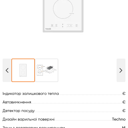
Духові шафи
Варильні поверхні
Мікрохвильові печі
Посудомийки
Пральні машини
Сушильні машини
Індикатор залишкового тепла
Є
Холодильне обладнання
Автовимкнення
Є
Детектор посуду
Є
Сантехніка
Дизайн варильної поверхні
Techno