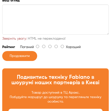
Ваш огляд
Зверніть увагу:
HTML не перекладено!
Рейтинг
Поганий
Хороший
Продовжити
Подивитись техніку Fabiano в
шоурумі наших партнерів в Києві
Товар доступний в ТЦ Аракс.
Побудуйте маршрут до шоуруму та перегляньте техніку
особисто.