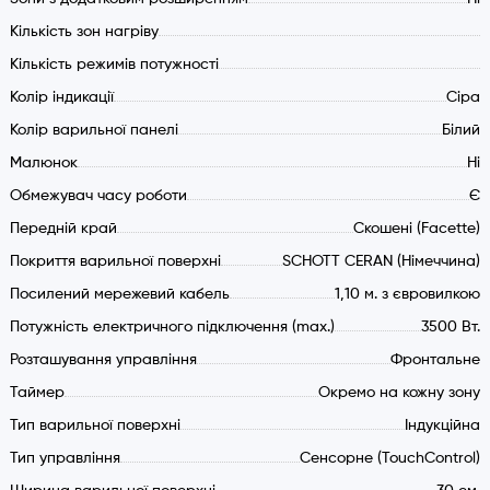
Кількість зон нагріву
Кількість режимів потужності
Колір індикації
Сіра
Колір варильної панелі
Білий
Малюнок
Ні
Обмежувач часу роботи
Є
Передній край
Скошені (Facette)
Покриття варильної поверхні
SCHOTT CERAN (Німеччина)
Посилений мережевий кабель
1,10 м. з євровилкою
Потужність електричного підключення (max.)
3500 Вт.
Розташування управління
Фронтальне
Таймер
Окремо на кожну зону
Тип варильної поверхні
Індукційна
Тип управління
Сенсорне (TouchControl)