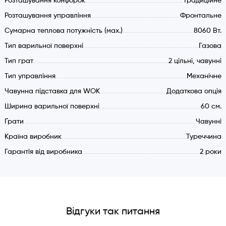
Розташування конфорок
Традиційне
Розташування управління
Фронтальне
Сумарна теплова потужність (мах.)
8060 Вт.
Тип варильної поверхні
Газова
Тип грат
2 цільні, чавунні
Тип управління
Механічне
Чавунна підставка для WOK
Додаткова опція
Ширина варильної поверхні
60 см.
Ґрати
Чавунні
Країна виробник
Туреччина
Гарантія від виробника
2 роки
Відгуки так питання