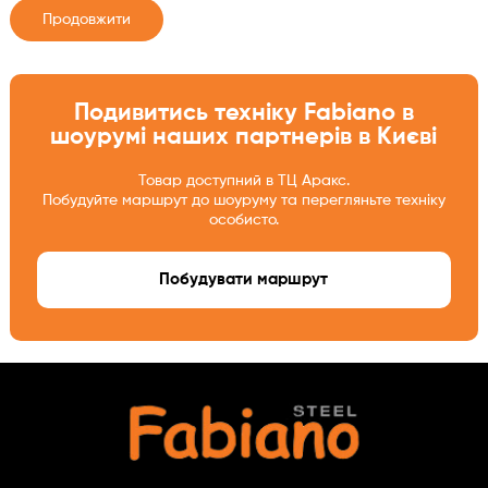
Продовжити
Подивитись техніку Fabiano в
шоурумі наших партнерів в Києві
Товар доступний в ТЦ Аракс.
Побудуйте маршрут до шоуруму та перегляньте техніку
особисто.
Побудувати маршрут