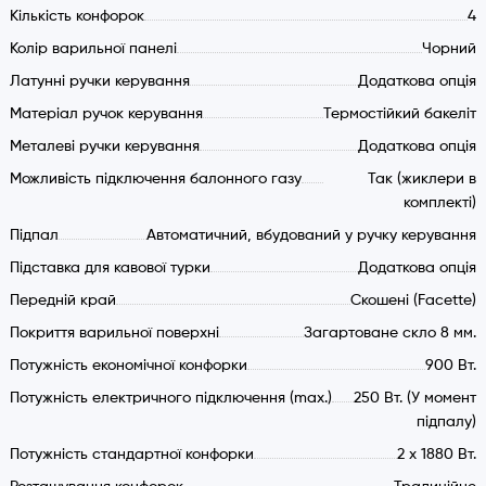
Кількість конфорок
4
Колір варильної панелі
Чорний
Латунні ручки керування
Додаткова опція
Матеріал ручок керування
Термостійкий бакеліт
Металеві ручки керування
Додаткова опція
Можливість підключення балонного газу
Так (жиклери в
комплекті)
Підпал
Автоматичний, вбудований у ручку керування
Підставка для кавової турки
Додаткова опція
Передній край
Скошені (Facette)
Покриття варильної поверхні
Загартоване скло 8 мм.
Потужність економічної конфорки
900 Вт.
Потужність електричного підключення (max.)
250 Вт. (У момент
підпалу)
Потужність стандартної конфорки
2 х 1880 Вт.