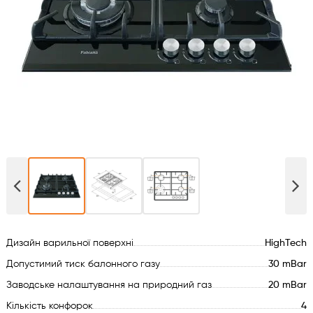
Духові шафи
Варильні поверхні
Мікрохвильові печі
Посудомийки
Пральні машини
Сушильні машини
Дизайн варильної поверхні
HighTech
Холодильне обладнання
Допустимий тиск балонного газу
30 mBar
Сантехніка
Заводське налаштування на природний газ
20 mBar
Кількість конфорок
4