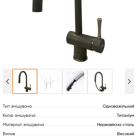
Духові шафи
Варильні поверхні
Мікрохвильові печі
Посудомийки
Пральні машини
Сушильні машини
Тип змішувача
Одноважільний
Холодильне обладнання
Колір змішувача
Титаніум
Сантехніка
Матеріал змішувача
Нержавіюча сталь
Вилив
Високий