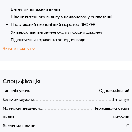
Вигнутий витяжний вилив
Шланг витяжного виливу в нейлоновому обплетенні
Пластиковий економічний аератор NEOPERL
Універсальні витончені округлі форми дизайну
Підключення гарячої та холодної води
Кут повороту виливу 360 градусів
Читати повністю
Гнучкі шланги 45 див.
Сітка-фільтр механічних забруднень технічної води
Монтажний отвір 35 мм.
Полегшена установка (кріплення-втулка)
Специфікація
Іспанський керамічний картридж 35 мм. для технічної
Тип змішувача
Одноважільний
води SEDAL
Колір змішувача
Титаніум
Матеріал змішувача: нержавіюча сталь марки SUS304
Матеріал змішувача
Нержавіюча сталь
Вилив
Високий
Висувний шланг
Є