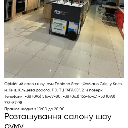
Духові шафи
Варильні поверхні
Мікрохвильові печі
Посудомийки
Пральні машини
Офіційний салон шоу-рум
Fabiano Steel (Фабіано Стіл)
у Києві
Сушильні машини
м. Київ
,
Кільцева дорога, 110. ТЦ "АРАКС", 2-й поверх
Телефони: +38 (095) 516-77-80
, +38 (063) 166-16-67, +38 (098)
Холодильне обладнання
773-57-78
Працює
щодня з 10:00 до 20:00
Розташування салону шоу
Сантехніка
руму