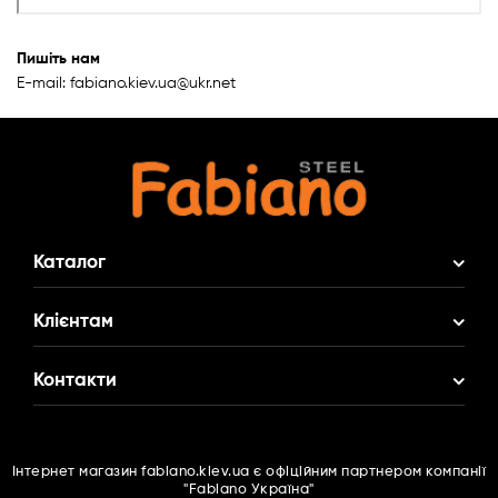
Пишіть нам
E-mail: fabiano.kiev.ua@ukr.net
Каталог
Акційні Комплекти
Клієнтам
Змішувач у Подарунок
Про нас
Контакти
Кухонні мийки
Доставка і оплата
Кухонні змішувачі
(095)
516 77 80
Гарантія
Фільтри для води
Інтернет магазин fabiano.kiev.ua є офіційним партнером компанії
(063)
166 16 67
Контакти
"Fabiano Україна"
Подрібнювачі харчових відходів