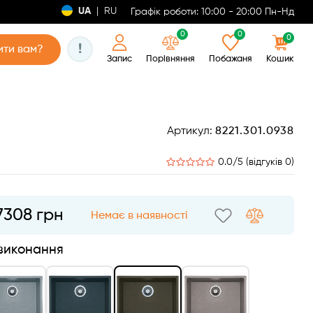
UA
|
RU
Графік роботи: 10:00 - 20:00 Пн-Нд
0
0
0
!
ти вам?
Запис
Порівняння
Побажаня
Кошик
Артикул:
8221.301.0938
0.0/5 (відгуків 0)
7308 грн
Немає в наявності
 виконання