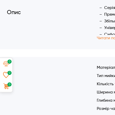
Сері
Опис
Прям
Збіл
Уніве
Сифон
Читати п
Антиб
Кругл
Характер
0
Розмі
Матеріа
Чаша:
0
Тип мийк
Глиби
Кількість
0
Виріз
Без к
Ширина 
Сифон
Глибина 
Перел
Розмір ч
Компо