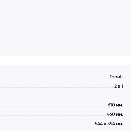
Граніт
2 в 1
610 мм.
460 мм.
544 х 394 мм.