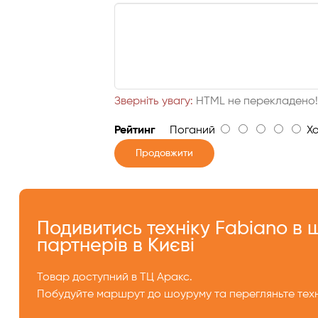
Зверніть увагу:
HTML не перекладено
Рейтинг
Поганий
Хо
Продовжити
Подивитись техніку Fabiano в
партнерів в Києві
Товар доступний в ТЦ Аракс.
Побудуйте маршрут до шоуруму та перегляньте техн