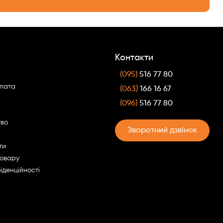
Контакти
(095)
516 77 80
плата
(063)
166 16 67
(096)
516 77 80
тво
Зворотний дзвінок
ти
товару
іденційності