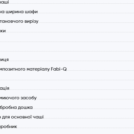
чаші
а шафи (мін.): 700 мм.
ьна ширина шафи
становчого вирізу
йки
ниця
мпозитного матеріалу Fabi-Q
ація
миючого засобу
обробна дошка
 для основної чаші
иробник