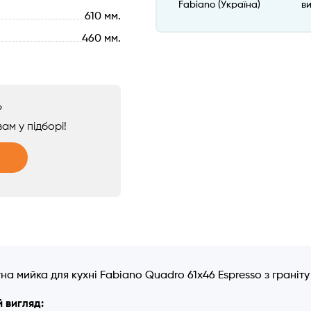
Fabiano (Україна)
в
610 мм.
460 мм.
?
ам у підборі!
а мийка для кухні Fabiano Quadro 61x46 Espresso з граніт
 вигляд: