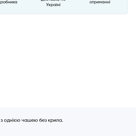
иробника
отриманні
Україні
у з однією чашею без крила.