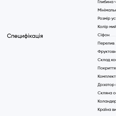
Глибина 
Ширин
Мінімал
Розмір у
Колір ми
Cіфон
Специфікація
Перелив
Фруктов
Склад ко
Покриття
Комплект
Дозатор 
Скляна 
Коландер
Країна в