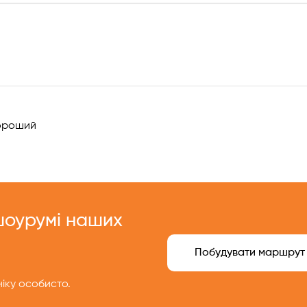
!
роший
 шоурумі наших
Побудувати маршрут
іку особисто.