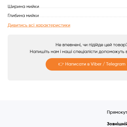
Ширина мийки
Аксесуари
Глибина мийки
Дивитись всі характеристики
Не впевнені, чи підійде цей товар
Напишіть нам і наші спеціалісти допоможуть в
👉 Написати в Viber / Telegram
Telegram
Viber
Прямокутн
Зовнішній