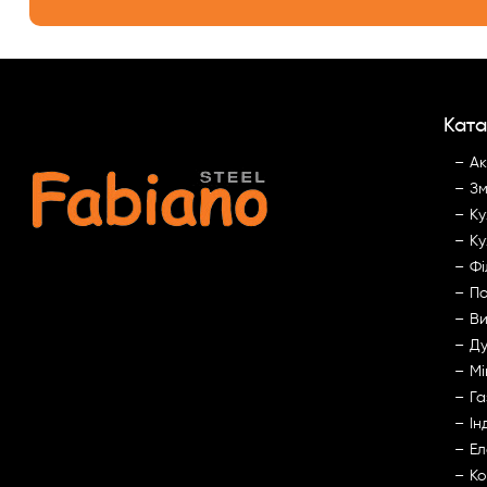
Ката
Ак
Зм
Ку
Ку
Фі
По
Ви
Ду
Мі
Га
Ін
Ел
Ко