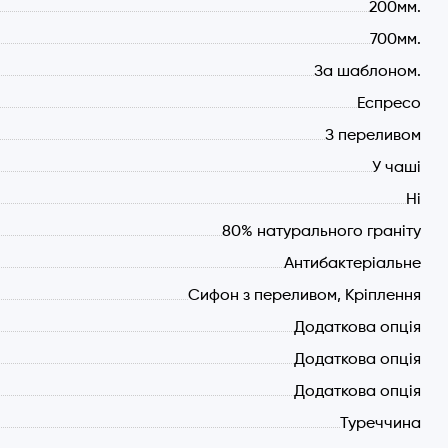
200мм.
700мм.
За шаблоном.
Еспресо
З переливом
У чаші
Ні
80% натурального граніту
Антибактеріальне
Сифон з переливом, Кріплення
Додаткова опція
Додаткова опція
Додаткова опція
Туреччина