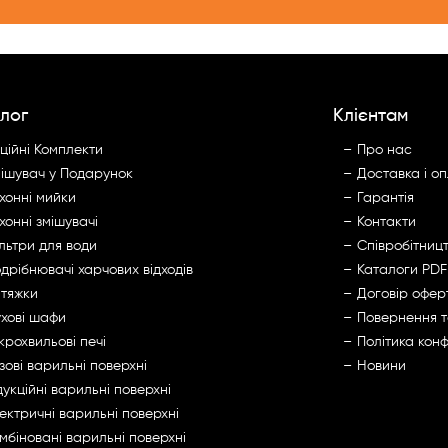
лог
Клієнтам
ційні Комплекти
Про нас
ішувач у Подарунок
Доставка і о
хонні мийки
Гарантія
хонні змішувачі
Контакти
льтри для води
Cпівробітниц
дрібнювачі харчових відходів
Каталоги PDF
тяжки
Договір офер
хові шафи
Повернення 
крохвильові печі
Політика конф
зові варильні поверхні
Новини
дукційні варильні поверхні
ектричні варильні поверхні
мбіновані варильні поверхні