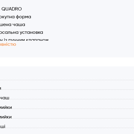
я QUADRO
окутна форма
ьшена чаша
рсальна установка
 із ручним клапаном
овністю
актеріальне покриття
ий перелив
истики:
р мийки: 610x460 мм.
л
 544x394 мм.
и
на чаші 200 мм.
 чаш
 для установки: за шаблоном
рила та місця для змішувача
мийки
 з клапаном та відстійником
мийки
ив у чаші
аші
зитний матеріал: 80% граніту