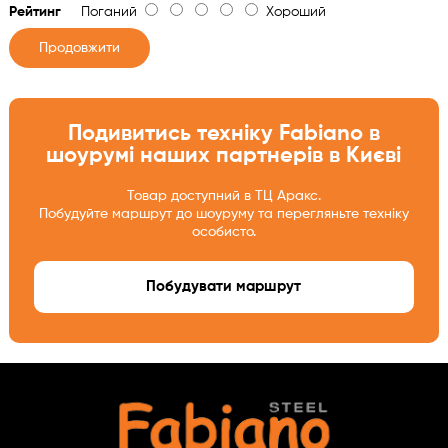
Рейтинг
Поганий
Хороший
Продовжити
Подивитись техніку Fabiano в
шоурумі наших партнерів в Києві
Товар доступний в ТЦ Аракс.
Побудуйте маршрут до шоуруму та перегляньте техніку
особисто.
Побудувати маршрут