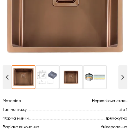
Духові шафи
Варильні поверхні
Мікрохвильові печі
Посудомийки
Пральні машини
Сушильні машини
Матеріал
Нержавіюча сталь
Холодильне обладнання
Тип монтажу
3 в 1
Сантехніка
Форма мийки
Прямокутна
Варіант виконання
Універсальна