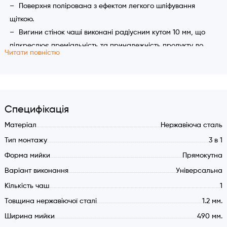
Поверхня полірована з ефектом легкого шліфування
щіткою.
Вигини стінок чаші виконані радіусним кутом 10 мм, що
підкреслює преміальність та приналежність продукту до
Читати повністю
яскраво вираженого стилю High-Thech. А також
забезпечують додаткову зручність для догляду за миттям
та при миття посуду.
Характеристики:
Специфікація
Універсальний монтаж: на стільницю, нарівні зі
Матеріал
Нержавіюча сталь
стільницею або під стільницю
Тип монтажу
3 в 1
Габаритні розміри: 490х440 мм.
Форма мийки
Прямокутна
Чаша: 450x400 мм.
Варіант виконання
Універсальна
глибина: 200 мм.
Товщина сталі: 1,2 мм.
Кількість чаш
1
Марка сталі: AISI 304
Товщина нержавіючої сталі
1.2 мм.
Установчий отвір: за шаблоном
Ширина мийки
490 мм.
Зливна арматура з відстійником, сміттєзбірником та