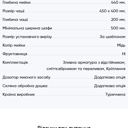
Глибина мийки
440 мм.
переливом.
Розмір чаші
450 х 400 мм.
Набір елементів кріплення для установки під стільницю.
Глибина чаші
200 мм.
NANO
Мінімальна ширина шафи
500 мм.
Захисно-декоративне гальванічне покриття, що
Розмір установчого вирізу
За шаблоном
отримується за допомогою методу вакуумної конденсації
Колір мийки
Мідь
парів різних кольорових металів (фізичне осадження парів
Фруктовниця
Ні
металів – PVD). Дане покриття щільно в'їдається в
поверхню харчової нержавіючої сталі, створюючи плівку з
Комплектація
Зливна арматура з відстійником,
сміттєзбірником та переливом, Кріплення
винятковою міцністю та забезпечує ефективний /
довготривалий захист від подряпин, пошкоджень та корозії.
Дозатор миючого засобу
Додаткова опція
Потім, на додаток до захисно-декоративного шару, поверх
Скляна обробна дошка
Додаткова опція
цього наноситься нанометричне покриття низхідного типу
Країна виробник
Туреччина
методом хімічного осадження наночастинок на
декоративну поверхню. Наночастинки заповнюють
найменші шорсткості на декоративній поверхні створюючи
максимальну рівномірність розподілу захисної плівки за