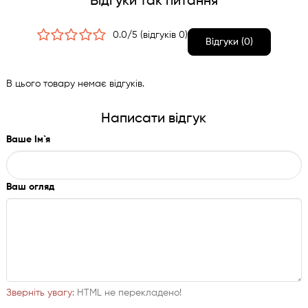
Відгуки так питання
рахунок чого досягається рівень міцності можна порівняти
з сапфіром, міцніше якого тільки алмаз. Не менш важливим
0.0/5 (відгуків 0)
є те, що під час виготовлення даного покриття не
Відгуки (0)
виробляються забруднюючі субстанції і від процесу не
залишається токсичних відходів, які отруюють нашу
В цього товару немає відгуків.
планету.
Написати відгук
Ваше Ім`я
Ваш огляд
Зверніть увагу:
HTML не перекладено!