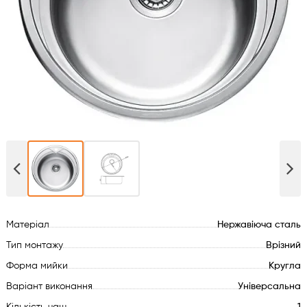
Духові шафи
Варильні поверхні
Мікрохвильові печі
Посудомийки
Пральні машини
Сушильні машини
Матеріал
Нержавіюча сталь
Холодильне обладнання
Тип монтажу
Врізний
Форма мийки
Кругла
Сантехніка
Варіант виконання
Універсальна