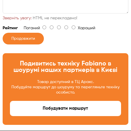
Зверніть увагу:
HTML не перекладено!
Рейтинг
Поганий
Хороший
Продовжити
Подивитись техніку Fabiano в
шоурумі наших партнерів в Києві
Товар доступний в ТЦ Аракс.
Побудуйте маршрут до шоуруму та перегляньте техніку
особисто.
Побудувати маршрут