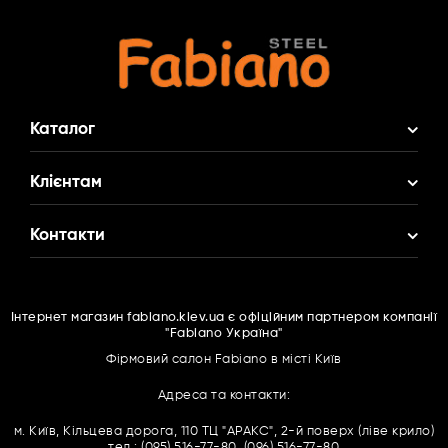
Каталог
Акційні Комплекти
Клієнтам
Змішувач у Подарунок
Про нас
Контакти
Кухонні мийки
Доставка і оплата
Кухонні змішувачі
(095)
516 77 80
Гарантія
Фільтри для води
Інтернет магазин fabiano.kiev.ua є офіційним партнером компанії
(063)
166 16 67
Контакти
"Fabiano Україна"
Подрібнювачі харчових відходів
(096)
516 77 80
Cпівробітництво
Фірмовий салон Fabiano в місті Київ
Витяжки
Каталоги PDF
Адреса та контакти:
Духові шафи
Зворотний дзвінок
Договір оферти
м. Київ, Кільцева дорога, 110 ТЦ "АРАКС", 2-й поверх (ліве крило)
Мікрохвильові печі
тел.: (095) 516-77-80, (096) 516-77-80