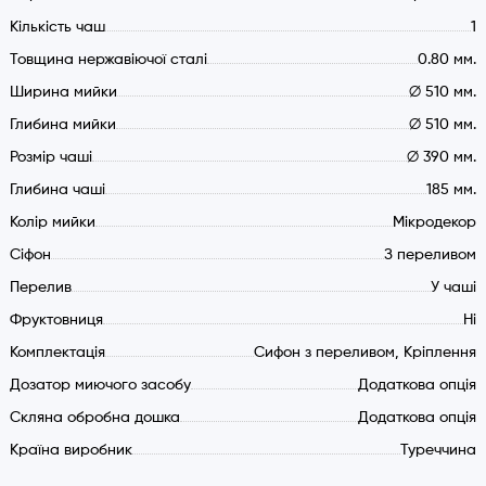
Кількість чаш
1
Товщина нержавіючої сталі
0.80 мм.
Ширина мийки
∅ 510 мм.
Глибина мийки
∅ 510 мм.
Розмір чаші
∅ 390 мм.
Глибина чаші
185 мм.
Колір мийки
Мікродекор
Cіфон
З переливом
Перелив
У чаші
Фруктовниця
Ні
Комплектація
Сифон з переливом, Кріплення
Дозатор миючого засобу
Додаткова опція
Скляна обробна дошка
Додаткова опція
Країна виробник
Туреччина