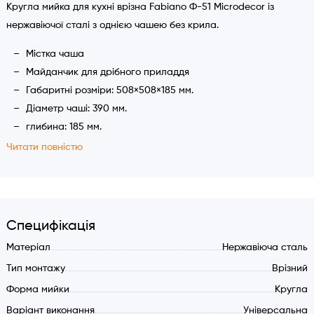
Кругла мийка для кухні врізна Fabiano Ф-51 Microdecor із
нержавіючої сталі з однією чашею без крила.
Містка чаша
Майданчик для дрібного приладдя
Габаритні розміри: 508×508×185 мм.
Діаметр чаші: 390 мм.
глибина: 185 мм.
Товщина сталі: 0,8 мм.
Читати повністю
Марка сталі: AISI 201
Перелив у чаші
Зливна арматура з відстійником та сміттєзбірником
Кріпильний елемент та ущільнювач у комплекті
Специфікація
Матеріал
Нержавіюча сталь
Тип монтажу
Врізний
Форма мийки
Кругла
Варіант виконання
Універсальна