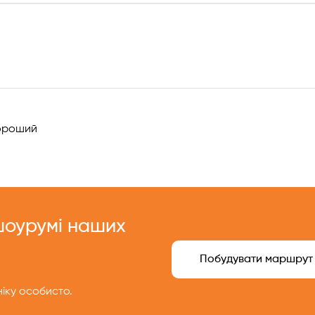
!
роший
 шоурумі наших
Побудувати маршрут
іку особисто.