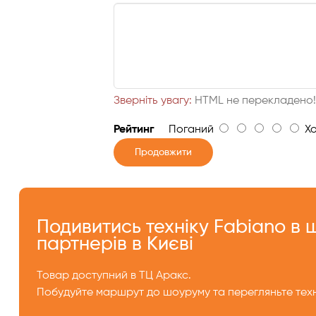
Зверніть увагу:
HTML не перекладено
Рейтинг
Поганий
Хо
Продовжити
Подивитись техніку Fabiano в
партнерів в Києві
Товар доступний в ТЦ Аракс.
Побудуйте маршрут до шоуруму та перегляньте техн