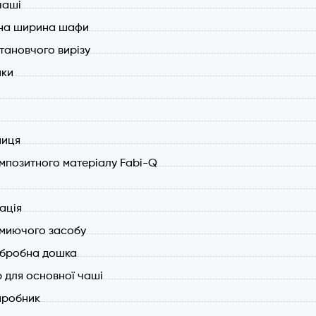
чаші
ьна ширина шафи
становчого вирізу
йки
ниця
мпозитного матеріалу Fabi-Q
ація
миючого засобу
обробна дошка
 для основної чаші
иробник