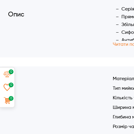
Серія
Опис
Прям
Збіл
Сифон
Антиб
Читати п
Кругл
Характер
Розмі
0
Основ
Матеріа
глиби
0
Тип мийк
Виріз
Кількість
0
Сифон
Ширин
Ширина 
Антиб
Глибина 
Розмір ч