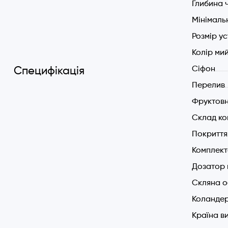
Глибина 
Мінімал
Розмір у
Колір ми
Cіфон
Специфікація
Перелив
Фруктов
Склад ко
Покриття
Комплект
Дозатор 
Скляна 
Коландер
Країна в