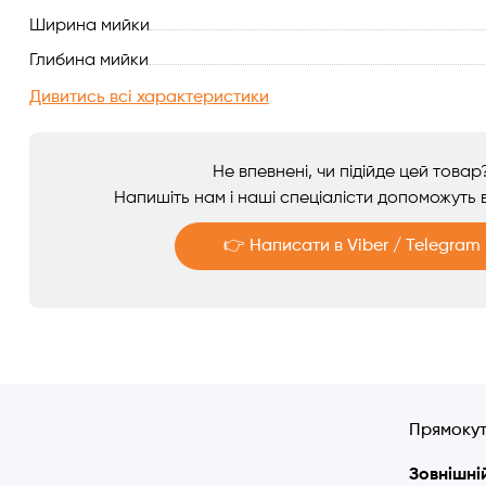
Ширина мийки
Аксесуари
Глибина мийки
Дивитись всі характеристики
Не впевнені, чи підійде цей товар
Напишіть нам і наші спеціалісти допоможуть в
👉 Написати в Viber / Telegram
Telegram
Viber
Прямокутн
Зовнішній