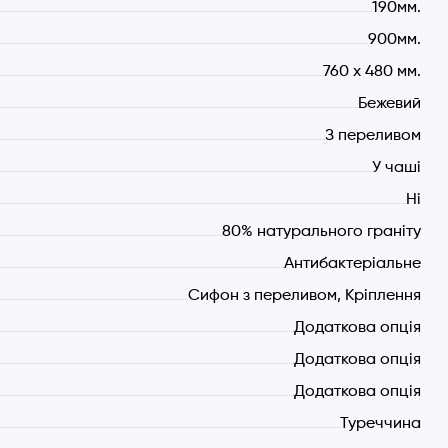
190мм.
900мм.
760 х 480 мм.
Бежевий
З переливом
У чаші
Ні
80% натурального граніту
Антибактеріальне
Сифон з переливом, Кріплення
Додаткова опція
Додаткова опція
Додаткова опція
Туреччина