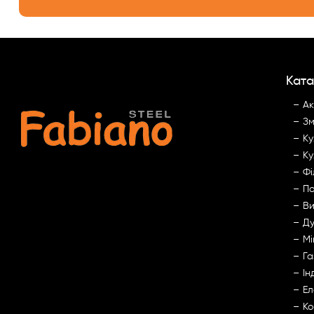
Ката
Ак
Зм
Ку
Ку
Фі
По
Ви
Ду
Мі
Га
Ін
Ел
Ко