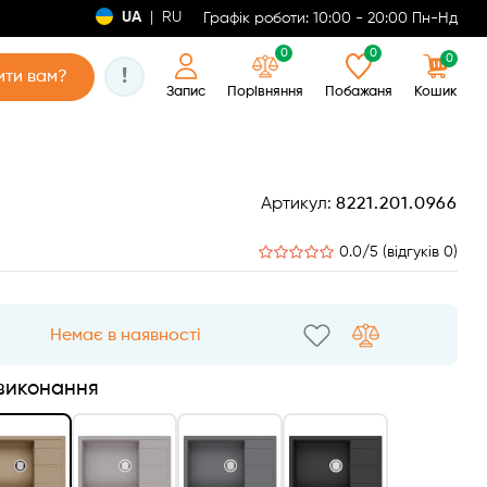
UA
|
RU
Графік роботи: 10:00 - 20:00 Пн-Нд
0
0
0
!
ти вам?
Запис
Порівняння
Побажаня
Кошик
Артикул:
8221.201.0966
0.0/5 (відгуків 0)
Немає в наявності
 виконання