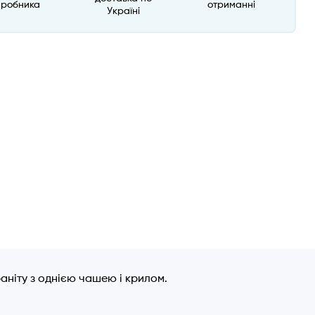
иробника
отриманні
Україні
раніту з однією чашею і крилом.