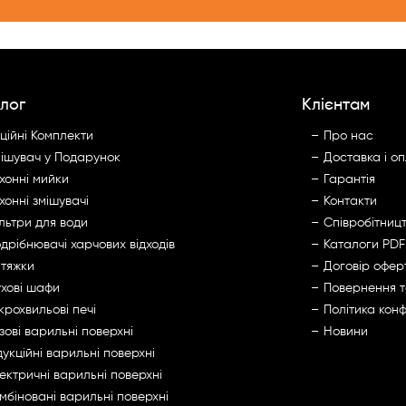
лог
Клієнтам
ційні Комплекти
Про нас
ішувач у Подарунок
Доставка і о
хонні мийки
Гарантія
хонні змішувачі
Контакти
льтри для води
Cпівробітниц
дрібнювачі харчових відходів
Каталоги PDF
тяжки
Договір офер
хові шафи
Повернення 
крохвильові печі
Політика конф
зові варильні поверхні
Новини
дукційні варильні поверхні
ектричні варильні поверхні
мбіновані варильні поверхні