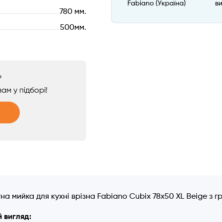
Fabiano (Україна)
в
780 мм.
500мм.
?
ам у підборі!
а мийка для кухні врізна Fabiano Cubix 78x50 XL Beige з г
 вигляд: