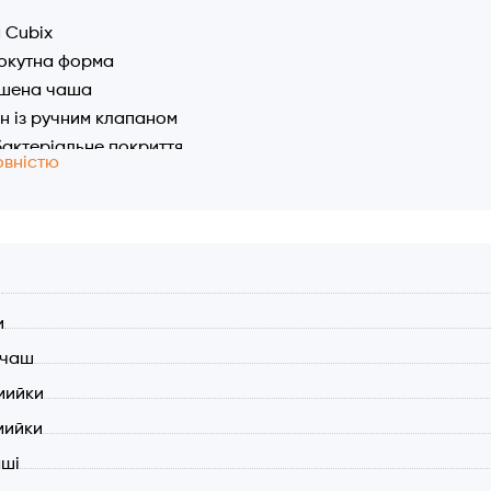
 Cubix
окутна форма
ьшена чаша
 із ручним клапаном
актеріальне покриття
овністю
ий перелив
истики:
р мийки: 780x500 мм.
на чаша: 480×430 мм.
л
на: 190 мм.
и
 для встановлення: 760x480 мм.
 чаш
 з донним клапаном та відстійником
а шафи (мін.): 900 мм.
мийки
актеріальне покриття (Ag+ ion)
мийки
аші