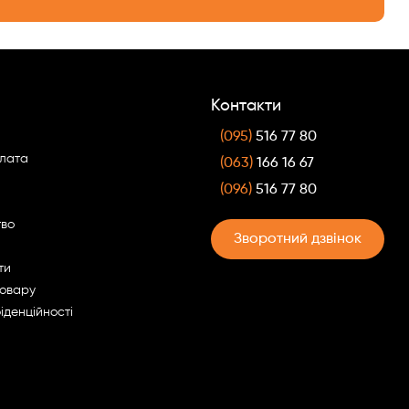
Контакти
(095)
516 77 80
плата
(063)
166 16 67
(096)
516 77 80
тво
Зворотний дзвінок
ти
товару
іденційності