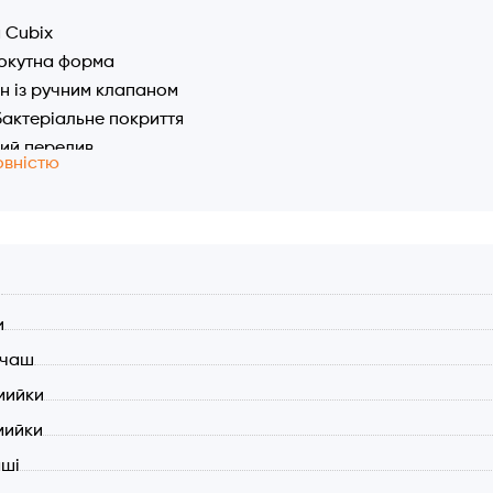
 Cubix
окутна форма
 із ручним клапаном
актеріальне покриття
ий перелив
овністю
истики:
р мийки: 650x500 мм.
на чаша: 380×430 мм.
на: 190 мм.
л
 для встановлення: 630x480 мм.
и
 з донним клапаном та відстійником
 чаш
а шафи (мін.): 450 мм.
актеріальне покриття (Ag+ ion)
мийки
мийки
аші