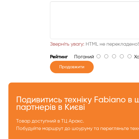
Зверніть увагу:
HTML не перекладено
Рейтинг
Поганий
Хо
Продовжити
Подивитись техніку Fabiano в
партнерів в Києві
Товар доступний в ТЦ Аракс.
Побудуйте маршрут до шоуруму та перегляньте техн