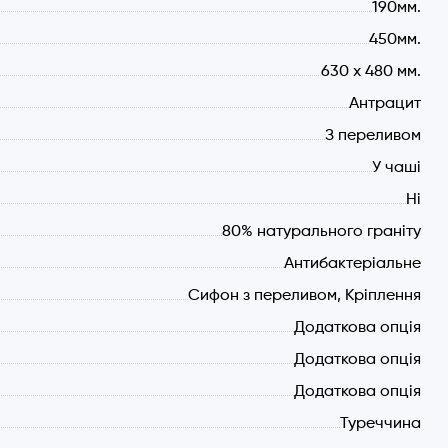
190мм.
450мм.
630 х 480 мм.
Антрацит
З переливом
У чаші
Ні
80% натурального граніту
Антибактеріальне
Сифон з переливом, Кріплення
Додаткова опція
Додаткова опція
Додаткова опція
Туреччина