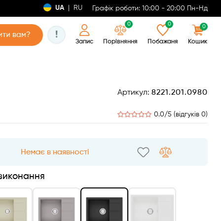
UA
|
RU
Графік роботи: 10:00 - 20:00 Пн-Нд
0
0
0
!
ти вам?
Запис
Порівняння
Побажаня
Кошик
Артикул:
8221.201.0980
0.0/5 (відгуків 0)
Немає в наявності
 виконання