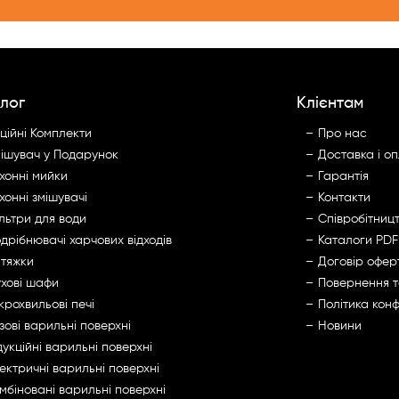
лог
Клієнтам
ційні Комплекти
Про нас
ішувач у Подарунок
Доставка і о
хонні мийки
Гарантія
хонні змішувачі
Контакти
льтри для води
Cпівробітниц
дрібнювачі харчових відходів
Каталоги PDF
тяжки
Договір офер
хові шафи
Повернення 
крохвильові печі
Політика конф
зові варильні поверхні
Новини
дукційні варильні поверхні
ектричні варильні поверхні
мбіновані варильні поверхні