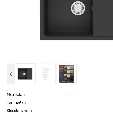
Витяжки для кухні
Переглянути всі
Духові шафи
Варильні поверхні
Мікрохвильові печі
Посудомийки
Пральні машини
Сушильні машини
Матеріал
Холодильне обладнання
Тип мийки
Сантехніка
Кількість чаш