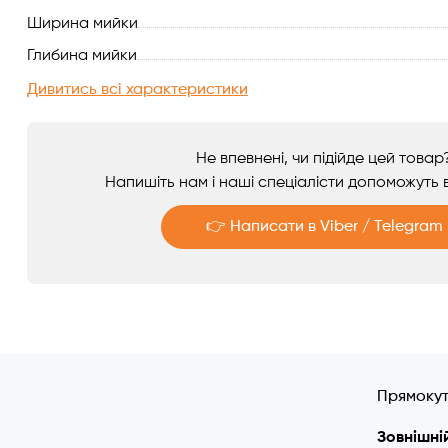
Ширина мийки
Аксесуари
Глибина мийки
Дивитись всі характеристики
Не впевнені, чи підійде цей товар
Напишіть нам і наші спеціалісти допоможуть в
👉 Написати в Viber / Telegram
Telegram
Viber
Прямокутн
Зовнішній