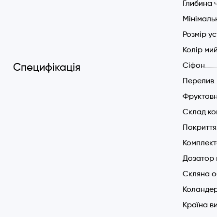
Глибина 
Мінімал
Розмір у
Колір ми
Cіфон
Специфікація
Перелив
Фруктов
Склад ко
Покриття
Комплект
Дозатор 
Скляна 
Коландер
Країна в