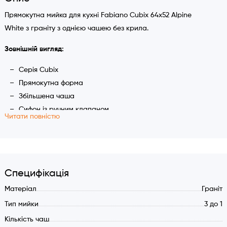
Прямокутна мийка для кухні Fabiano Cubix 64x52 Alpine
White з граніту з однією чашею без крила.
Зовнішній вигляд:
Серія Cubix
Прямокутна форма
Збільшена чаша
Сифон із ручним клапаном
Читати повністю
Антибактеріальне покриття
Круглий перелив
Характеристики:
Розмір мийки: 640x520 мм.
Специфікація
Основна чаша: 600 х 400 мм.
Матеріал
Граніт
глибина: 190 мм.
Тип мийки
3 до 1
Універсальна установка: під стільницю, один рівень з
Кількість чаш
робочою поверхнею або над робочою поверхнею