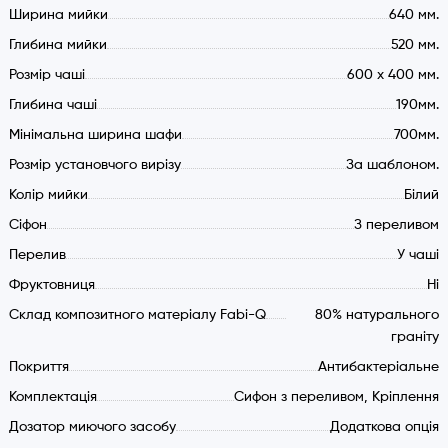
Ширина мийки
640 мм.
Сифон з донним клапаном та відстійником
Ширина шафи (мін.): 700 мм.
Глибина мийки
520 мм.
Антибактеріальне покриття (Ag+ ion)
Розмір чаші
600 х 400 мм.
Радіус внутрішніх кутів борту та чаші: 10 мм.
Глибина чаші
190мм.
Радіус зовнішніх кутів 6 мм.
Мінімальна ширина шафи
700мм.
Розмір установчого вирізу
За шаблоном.
Колір мийки
Білий
Cіфон
З переливом
Перелив
У чаші
Фруктовниця
Ні
Склад композитного матеріалу Fabi-Q
80% натурального
граніту
Покриття
Антибактеріальне
Комплектація
Сифон з переливом, Кріплення
Дозатор миючого засобу
Додаткова опція