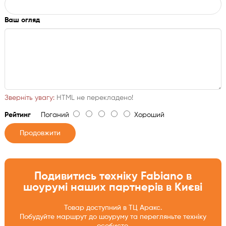
Ваш огляд
Зверніть увагу:
HTML не перекладено!
Рейтинг
Поганий
Хороший
Продовжити
Подивитись техніку Fabiano в
шоурумі наших партнерів в Києві
Товар доступний в ТЦ Аракс.
Побудуйте маршрут до шоуруму та перегляньте техніку