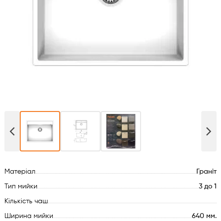
Духові шафи
Варильні поверхні
Мікрохвильові печі
Посудомийки
Пральні машини
Сушильні машини
Матеріал
Граніт
Холодильне обладнання
Тип мийки
3 до 1
Сантехніка
Кількість чаш
Ширина мийки
640 мм.