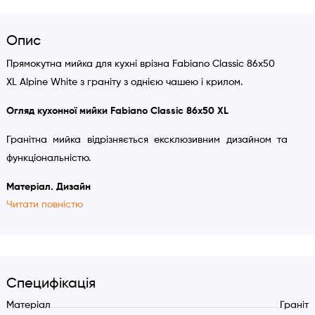
Опис
Прямокутна мийка для кухні врізна Fabiano Classic 86x50
XL Alpine White з граніту з однією чашею і крилом.
Огляд кухонної мийки Fabiano Classic 86х50 XL
Гранітна мийка відрізняється ексклюзивним дизайном та
функціональністю.
Матеріал. Дизайн
Читати повністю
Мийка виготовлена з композитного матеріалу, що
складається на 80% із натурального граніту, доповненого
полімерним сполучним. Також, у виріб доданий пігмент, що
фарбує, завдяки якому модель може бути білого, пісочного,
Специфікація
кремового відтінків і кольору антрацит.
Матеріал
Граніт