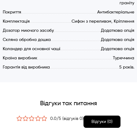
протягом усього терміну експлуатації кухонної мийки.
граніту
Покриття
Антибактеріальне
Комплектація
Сифон з переливом, Кріплення
Дозатор миючого засобу
Додаткова опція
Скляна обробна дошка
Додаткова опція
Коландер для основної чаші
Додаткова опція
Країна виробник
Туреччина
Гарантія від виробника
5 років.
Відгуки так питання
0.0/5 (відгуків 0)
Відгуки (0)