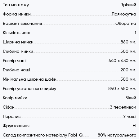
Мийка прямокутної форми складається з досить місткої
Тип монтажу
Врізний
чаші та робочого майданчика. Модель обертається, тому
Форма мийки
Прямокутна
крило може бути розміщене з будь-якого боку, залежно від
Варіант виконання
Оборотна
ваших уподобань та особливостей кухні. На робочому
Кількість чаш
1
майданчику можна сушити посуд чи розморожувати
продукти.
Ширина мийки
860 мм.
Глибина мийки
500 мм.
Міцність та довговічність
Розмір чаші
440 х 430 мм.
Гранітна мийка відрізняється не тільки привабливим
Глибина чаші
200 мм.
дизайном, але й підвищеною міцністю та стійкістю до
Мінімальна ширина шафи
500 мм.
різноманітних впливів. Термін служби такої кухонної мийки
Розмір установчого вирізу
840 х 480 мм.
досить тривалий (не менше 10 років).
Колір мийки
Білий
Турбота про здоров "я
Cіфон
З переливом
Мийка Fabiano Classic 86х50 XL має антибактеріальне
Перелив
У чаші
покриття, що перешкоджає розмноженню мікробів та
Фруктовниця
Ні
бактерій на поверхні виробу. Антибактеріальний захист діє
Склад композитного матеріалу Fabi-Q
80% натурального