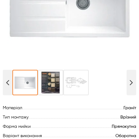
Духові шафи
Варильні поверхні
Мікрохвильові печі
Посудомийки
Пральні машини
Сушильні машини
Матеріал
Граніт
Холодильне обладнання
Тип монтажу
Врізний
Сантехніка
Форма мийки
Прямокутна
Варіант виконання
Оборотна