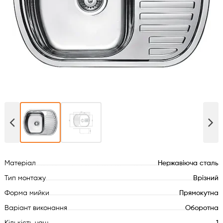
Духові шафи
Варильні поверхні
Мікрохвильові печі
Посудомийки
Пральні машини
Сушильні машини
Матеріал
Нержавіюча сталь
Холодильне обладнання
Тип монтажу
Врізний
Форма мийки
Прямокутна
Сантехніка
Варіант виконання
Оборотна