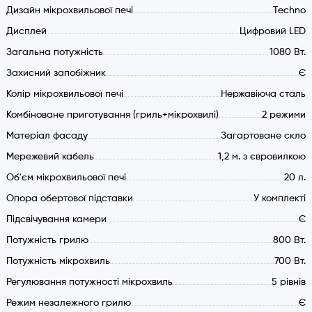
Дизайн мікрохвильової печі
Techno
Розподіл мікрохвиль без тарілки, що обертається
(Stirrer)
Дисплей
Цифровий LED
Електронний таймер
Загальна потужність
1080 Вт.
Кварцовий гриль (незалежний та комбінований
Захисний запобіжник
Є
режими)
Колір мікрохвильової печі
Нержавіюча сталь
Потужність (макс.) 1080 Вт.
Комбіноване приготування (гриль+мікрохвилі)
2 режими
Потужність мікрохвиль (макс.) 700 Вт.
Матеріал фасаду
Загартоване скло
Потужність гриля (макс.) 800 Вт.
Мережевий кабель
Мережевий кабель з вилкою VDE
1,2 м. з євровилкою
Функції нагрівання:
Об'єм мікрохвильової печі
20 л.
Опора обертової підставки
У комплекті
Швидкий старт (+60 сек.)
Підсвічування камери
Є
Розморожування за вагою
5 рівнів регулювання потужності мікрохвиль
Потужність грилю
800 Вт.
Режим незалежного грилю
Потужність мікрохвиль
700 Вт.
2 режими комбінованого приготування (гриль +
Регулювання потужності мікрохвиль
5 рівнів
мікрохвилі)
Режим незалежного грилю
Є