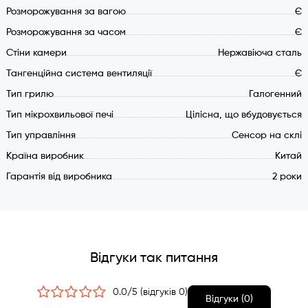
Безпека:
Розморожування за вагою
Є
Тангенційна система охолодження
Розморожування за часом
Є
Автоматичне відключення нагрівання під час відкриття
Стіни камери
Нержавіюча сталь
дверцят
Тангенційна система вентиляції
Є
Захисний запобіжник від перегріву
Тип грилю
Галогенний
Функція відключення панелі керування (захист від
Тип мікрохвильової печі
Цілісна, що вбудовується
дітей)
Тип управління
Сенсор на склі
Країна виробник
Китай
Гарантія від виробника
2 роки
Відгуки так питання
0.0/5 (відгуків 0)
Відгуки (0)