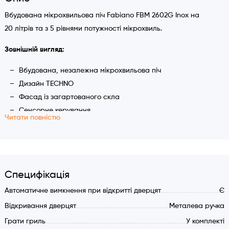
Вбудована мікрохвильова піч Fabiano FBM 2602G Inox на
20 літрів та з 5 рівнями потужності мікрохвиль.
Зовнішній вигляд:
Вбудована, незалежна мікрохвильова піч
Дизайн TECHNO
Фасад із загартованого скла
Сенсорне керування
Читати повністю
Електронний LED дисплей
Металева ручка відчинення дверцят
Характеристика:
Тип підключення: електрика
Специфікація
Об'єм камери 20 літрів
Автоматичне вимкнення при відкритті дверцят
Є
Стінки камери з нержавіючої сталі
Відкривання дверцят
Металева ручка
Підсвічування камери
Грати гриль
У комплекті
Рівне керамічне дно камери (Ceramic Base WHITE)