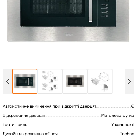
Духові шафи
Варильні поверхні
Мікрохвильові печі
Посудомийки
Пральні машини
Сушильні машини
Автоматичне вимкнення при відкритті дверцят
Є
Холодильне обладнання
Відкривання дверцят
Металева ручка
Сантехніка
Грати гриль
У комплекті
Дизайн мікрохвильової печі
Techno