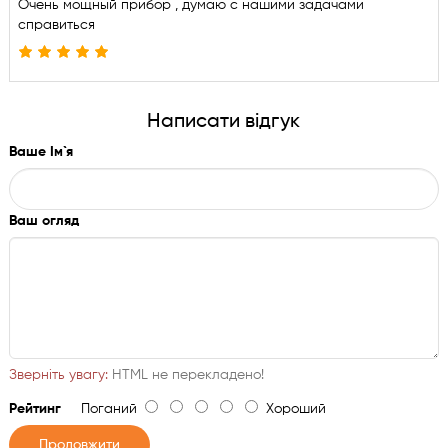
Очень мощный прибор , думаю с нашими задачами
та функцією перекривання води
справиться
Монтажний вузол та горловина з нержавіючої сталі
Зливне коліно з можливістю підключення переливу
кухонного миття
Написати відгук
Ваше Ім`я
Ваш огляд
Зверніть увагу:
HTML не перекладено!
Рейтинг
Поганий
Хороший
Продовжити