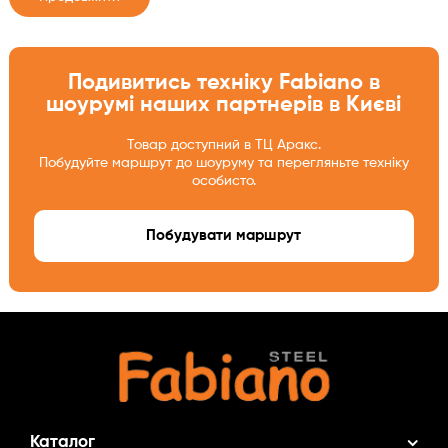
Подивитись техніку Fabiano в
шоурумі наших партнерів в Києві
Товар доступний в ТЦ Аракс.
Побудуйте маршрут до шоуруму та перегляньте техніку
особисто.
Побудувати маршрут
Каталог