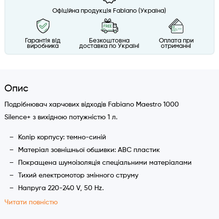
Офіційна продукція Fabiano (Україна)
Гарантія від
Безкоштовна
Оплата при
виробника
доставка по Україні
отриманні
Опис
Подрібнювач харчових відходів Fabiano Maestro 1000
Silence+ з вихідною потужністю 1 л.
Колір корпусу: темно-синій
Матеріал зовнішньої обшивки: АВС пластик
Покращена шумоізоляція спеціальними матеріалами
Тихий електромотор змінного струму
Напруга 220-240 V, 50 Hz.
Потужність 750 Вт.
Читати повністю
Швидкість обертання без навантаження 1480 об/хв.