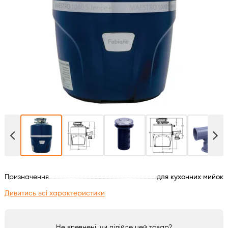
Духові шафи
Варильні поверхні
Мікрохвильові печі
Посудомийки
Пральні машини
Сушильні машини
Призначення
для кухонних мийок
Холодильне обладнання
Дивитись всі характеристики
Сантехніка
Не впевнені, чи підійде цей товар?