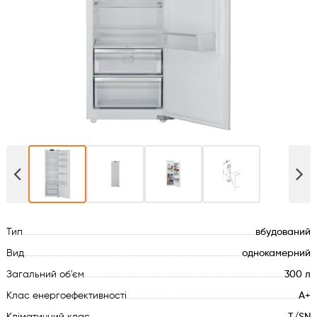
Духові шафи
Варильні поверхні
Мікрохвильові печі
Посудомийки
Пральні машини
Сушильні машини
Тип
вбудований
Холодильне обладнання
Вид
однокамерний
Загальний об'єм
300 л
Сантехніка
Клас енергоефективності
A+