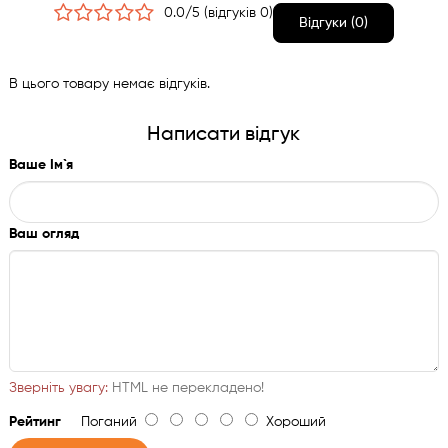
0.0/5 (відгуків 0)
2 лотки із зоною свіжості в нижній частині, один із
Відгуки (0)
регулюванням вологості
4 полиці на дверцятах
В цього товару немає відгуків.
Написати відгук
Ваше Ім`я
Ваш огляд
Зверніть увагу:
HTML не перекладено!
Рейтинг
Поганий
Хороший