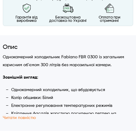
Гарантія від
Безкоштовна
Оплата при
виробника
доставка по Україні
отриманні
Опис
Однокамерний холодильник Fabiano FBR 0300 із загальним
корисним об'ємом 300 літрів без морозильної камери.
Зовнішній вигляд:
Однокамерний холодильник, що вбудовується
Колір обшивки: Білий
Електронне регулювання температурних режимів
Кріплення фасадів жорсткою посиленою петлею на
Читати повністю
двері
Можливість переважити петлі дверей вправо-ліворуч