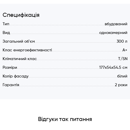
Характеристики:
Тип підключення: Електрика 220-240 V/50 Hz.
Специфікація
Клас електрозахисту: I
Тип
вбудований
Клас енергоефективності: А+
Вид
однокамерний
Кількість компресорів: 1
Загальний об'єм
300 л
Тип холодоагенту: R600a
Клас енергоефективності
A+
Мережевий кабель з вилкою VDE
Кліматичний клас: T/SN
Кліматичний клас
T/SN
Рівень акустичного тиску 40 дБ(А)
Розміри
177x54x54.5 см
Розміри, об'єм:
Колір фасаду
білий
Гарантія
2 роки
Висота/Ширина/Глибина (мм): 1770/540/545
Загальний корисний об'єм: 300 літрів
Холодильна камера:
Тип охолодження: Крапельна
Відгуки так питання
Лампа підсвічування
Матеріал полиць: Загартоване скло