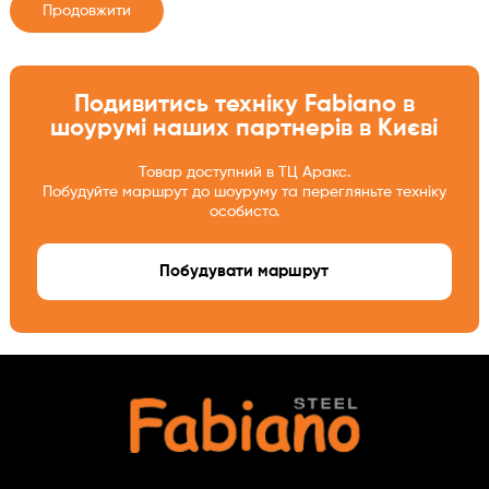
Продовжити
Подивитись техніку Fabiano в
шоурумі наших партнерів в Києві
Товар доступний в ТЦ Аракс.
Побудуйте маршрут до шоуруму та перегляньте техніку
особисто.
Побудувати маршрут