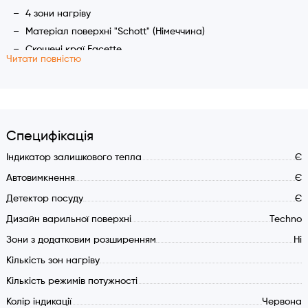
4 зони нагріву
Матеріал поверхні "Schott" (Німеччина)
Скошені краї Facette
Читати повністю
Точкова об'ємна піктограма
Фронтальне керування
Традиційне розташування конфорок
Розмір 59x52 см.
Специфікація
Сенсорне керування Touch Control
Характеристики:
Індикатор залишкового тепла
Є
Автовимкнення
Є
Тип нагріву ІНДУКЦІЙНИЙ
Детектор посуду
Є
9 режимів потужності
Дизайн варильної поверхні
Techno
Цифрова LED індикація
Прямий вибір потужності слайдер EASY OPT
Зони з додатковим розширенням
Ні
Функція "BOOST" (прискорений нагрів)
Кількість зон нагріву
Функція "Stop&Go"-пауза
Кількість режимів потужності
Індикатор залишкового тепла
Колір індикації
Червона