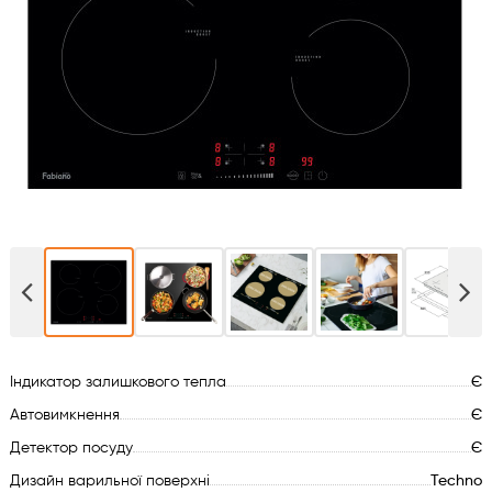
Духові шафи
Варильні поверхні
Мікрохвильові печі
Посудомийки
Пральні машини
Сушильні машини
Індикатор залишкового тепла
Є
Холодильне обладнання
Автовимкнення
Є
Сантехніка
Детектор посуду
Є
Дизайн варильної поверхні
Techno