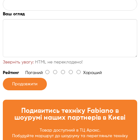
Ваш огляд
Зверніть увагу:
HTML не перекладено!
Рейтинг
Поганий
Хороший
Продовжити
Подивитись техніку Fabiano в
шоурумі наших партнерів в Києві
Товар доступний в ТЦ Аракс.
Побудуйте маршрут до шоуруму та перегляньте техніку