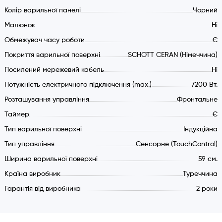
Загальна потужність (max.) 7200 Вт.
Колір варильної панелі
Чорний
Варіанти підключення: 220 Ст або 380 Ст.
Малюнок
Ні
Посилений мережевий кабель 1,1м.
Обмежувач часу роботи
Таймер авто відключення
Є
Авто адаптація до розміру посуду
Покриття варильної поверхні
SCHOTT CERAN (Німеччина)
Функція ключ (захист від дітей)
Посилений мережевий кабель
Ні
Детектор відсутності посуду
Потужність електричного підключення (max.)
7200 Вт.
Захист від перегріву
Розташування управління
Фронтальне
Обмежувач часу роботи
Таймер
Є
Потужність та розмір конфорок:
Тип варильної поверхні
Індукційна
Дальня ліва: 2000 – 3000 вт. /210 мм.
Тип управління
Сенсорне (TouchControl)
Ближня ліва: 1500 – 2000 вт. /160 мм.
Ширина варильної поверхні
59 см.
Далека права: 1500 – 2000 вт. /160 мм.
Країна виробник
Туреччина
Близька права: 2000 – 3000 вт. /210 мм.
Гарантія від виробника
2 роки