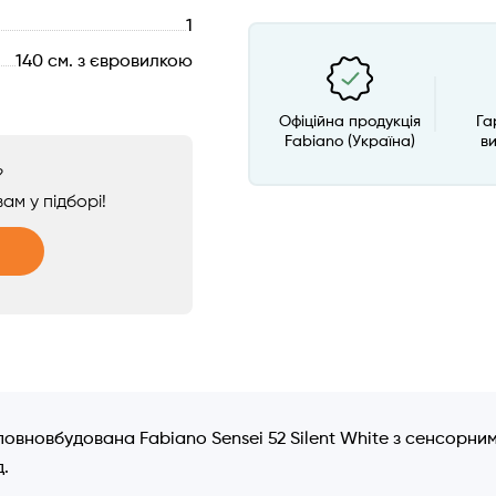
1
140 см. з євровилкою
Офіційна продукція
Га
Fabiano (Україна)
в
?
ам у підборі!
повновбудована Fabiano Sensei 52 Silent White з сенсорн
д.