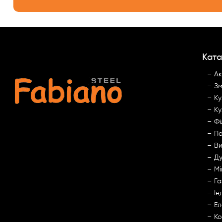
Ката
Ак
Зм
Ку
Ку
Фі
По
Ви
Ду
Мі
Га
Ін
Ел
Ко