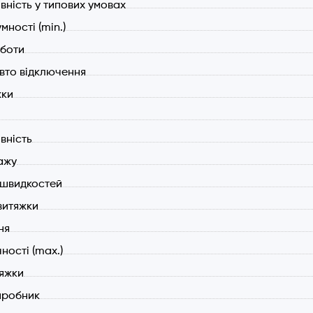
вність у типових умовах
ТОРНИЙ тихий мотор турбінного типу.
мності (min.)
оефективність: А+
дкостей.
боти
альні режими 3 та 4 швидкості.
вто відключення
тивність (макс.) 1040 м3/год. (вільний випуск).
жки
рне електронне управління.
Д.У. в комплекті.
р авто відключення (9 хвилин).
вність
шаровий алюмінієвий фільтр вкритий додатковим захисним 
ажу
евий кабель з вилкою VDE.
ь швидкостей
ість підключення (макс.) 80 Вт.
витяжки
ність електродвигуна 75 Вт.
 від перегріву двигуна.
ня
ість ламп 1 х 5 Вт.
чності (max.)
 звукового тиску 35 - 61 дБ(А).
тяжки
ктивність в типових умовах (макс.) 780 м3/год.
иробник
тр повітропроводу: Рекомендовано 150 мм. Мінімум 120 мм.