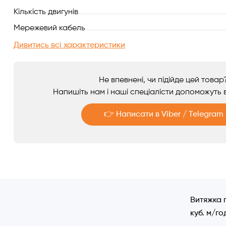
Кількість двигунів
Аксесуари
Мережевий кабель
Дивитись всі характеристики
Не впевнені, чи підійде цей товар
Напишіть нам і наші спеціалісти допоможуть в
👉 Написати в Viber / Telegram
Telegram
Viber
Витяжка 
куб. м/го