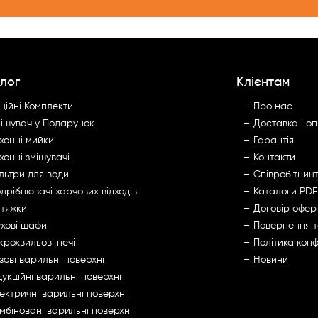
лог
Клієнтам
ційні Комплекти
Про нас
ішувач у Подарунок
Доставка і о
хонні мийки
Гарантія
хонні змішувачі
Контакти
льтри для води
Cпівробітниц
дрібнювачі харчових відходів
Каталоги PDF
тяжки
Договір офер
хові шафи
Повернення 
крохвильові печі
Політика конф
зові варильні поверхні
Новини
дукційні варильні поверхні
ектричні варильні поверхні
мбіновані варильні поверхні