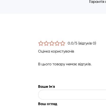
Гарантія
Елект
Зворо
Станд
Додатково
корпус мо
0.0/5 (відгуків 0)
Оцінка користувачів
В цього товару немає відгуків.
Ваше Ім`я
Ваш огляд