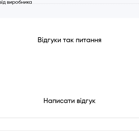
 від виробника
ричне підключення: 220-240 V/50 Hz.
тній клапан в комплекті.
артне оснащення: режим відведення повітря назовні.
: Режим фільтрації - реціркуляція. При рециркуляції потр
тора. Вугільні фільтри не входять до комплекту (купуються 
Відгуки так питання
Написати відгук