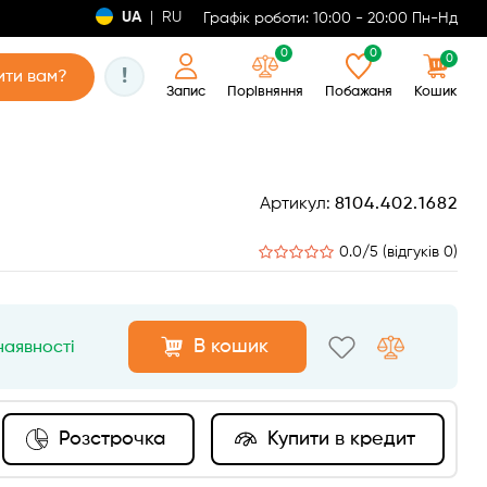
UA
|
RU
Графік роботи: 10:00 - 20:00 Пн-Нд
0
0
0
!
ти вам?
Запис
Порівняння
Побажаня
Кошик
Артикул:
8104.402.1682
0.0/5 (відгуків 0)
В кошик
наявності
Розстрочка
Купити в кредит