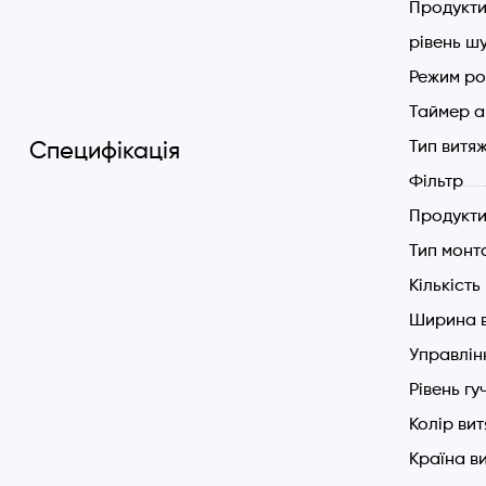
Продукти
ІНВЕР
рівень шу
Енерг
5 шви
Режим ро
Оптим
Таймер а
Продук
Тип витя
Специфікація
Сенсо
Фільтр
Пульт 
Тайме
Продукти
П'яти
Тип монт
Мереж
Кількіст
Потужн
Ширина 
Потуж
Захист
Управлін
Потужн
Рівень гу
Рівень
Колір ви
Проду
Країна в
Діаме