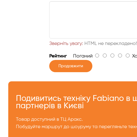
Зверніть увагу:
HTML не перекладено
Рейтинг
Поганий
Хо
Продовжити
Подивитись техніку Fabiano в
партнерів в Києві
Товар доступний в ТЦ Аракс.
Побудуйте маршрут до шоуруму та перегляньте техн