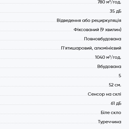
780 м³/год.
35 дБ
Відведення або рециркуляція
Фіксований (9 хвилин)
Повновбудована
П'ятишаровий, алюмінієвий
1040 м³/год.
шаром з нерж. сталі.
Вбудована
5
52 см.
Сенсор на склі
61 дБ
Біле скло
Туреччина