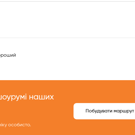
!
роший
 шоурумі наших
Побудувати маршрут
іку особисто.