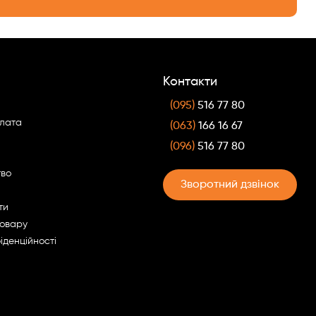
Контакти
(095)
516 77 80
плата
(063)
166 16 67
(096)
516 77 80
тво
Зворотний дзвінок
ти
товару
іденційності