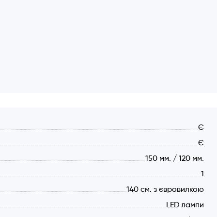
сним шаром з нерж. сталі.
о рівна без гвинтів та отворів.
е втягування.
Є
исоким показником енергоефективності А+.
Є
платою з максимальною адаптацією до типових
150 мм. / 120 мм.
живчих якостей приладу.
1
140 см. з євровилкою
LED лампи